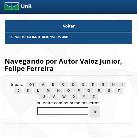
Skip
Voltar
navigation
REPOSITÓRIO INSTITUCIONAL DA UNB
Navegando por Autor Valoz Junior,
Felipe Ferreira
Ir para:
0-9
A
B
C
D
E
F
G
H
I
J
K
L
M
N
O
P
Q
R
S
T
U
V
W
X
Y
Z
ou entre com as primeiras letras: