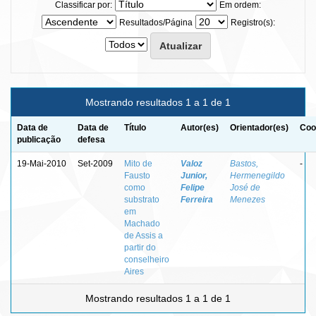
Classificar por:
Em ordem:
Resultados/Página
Registro(s):
Mostrando resultados 1 a 1 de 1
Data de
Data de
Título
Autor(es)
Orientador(es)
Coo
publicação
defesa
19-Mai-2010
Set-2009
Mito de
Valoz
Bastos,
-
Fausto
Junior,
Hermenegildo
como
Felipe
José de
substrato
Ferreira
Menezes
em
Machado
de Assis a
partir do
conselheiro
Aires
Mostrando resultados 1 a 1 de 1