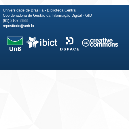
Universidade de Brasília - Biblioteca Central
Coordenadoria de Gestão da Informação Digital - GID
(61) 3107-2683
repositorio@unb.br
Fale conosco
Sobre