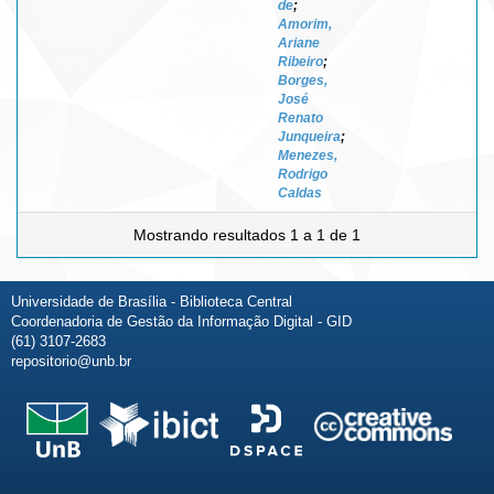
de
;
Amorim,
Ariane
Ribeiro
;
Borges,
José
Renato
Junqueira
;
Menezes,
Rodrigo
Caldas
Mostrando resultados 1 a 1 de 1
Universidade de Brasília - Biblioteca Central
Coordenadoria de Gestão da Informação Digital - GID
(61) 3107-2683
repositorio@unb.br