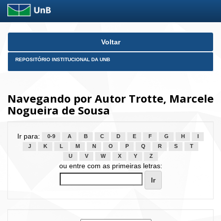
Skip
Voltar
navigation
REPOSITÓRIO INSTITUCIONAL DA UNB
Navegando por Autor Trotte, Marcele
Nogueira de Sousa
Ir para:
0-9
A
B
C
D
E
F
G
H
I
J
K
L
M
N
O
P
Q
R
S
T
U
V
W
X
Y
Z
ou entre com as primeiras letras: