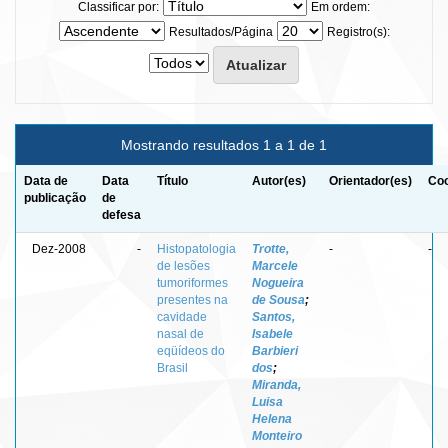
Classificar por:
Em ordem:
Resultados/Página
Registro(s):
Mostrando resultados 1 a 1 de 1
Data de
Data
Título
Autor(es)
Orientador(es)
Coo
publicação
de
defesa
Dez-2008
-
Histopatologia
Trotte,
-
-
de lesões
Marcele
tumoriformes
Nogueira
presentes na
de Sousa
;
cavidade
Santos,
nasal de
Isabele
eqüídeos do
Barbieri
Brasil
dos
;
Miranda,
Luisa
Helena
Monteiro