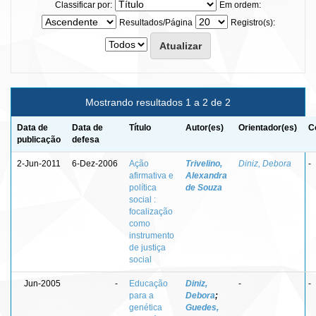
Classificar por:
Em ordem:
Resultados/Página
Registro(s):
Mostrando resultados 1 a 2 de 2
Data de
Data de
Título
Autor(es)
Orientador(es)
C
publicação
defesa
2-Jun-2011
6-Dez-2006
Ação
Trivelino,
Diniz, Debora
-
afirmativa e
Alexandra
política
de Souza
social :
focalização
como
instrumento
de justiça
social
Jun-2005
-
Educação
Diniz,
-
-
para a
Debora
;
genética
Guedes,