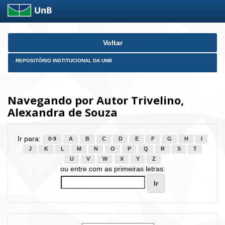
Skip
Voltar
navigation
REPOSITÓRIO INSTITUCIONAL DA UNB
Navegando por Autor Trivelino,
Alexandra de Souza
Ir para:
0-9
A
B
C
D
E
F
G
H
I
J
K
L
M
N
O
P
Q
R
S
T
U
V
W
X
Y
Z
ou entre com as primeiras letras: