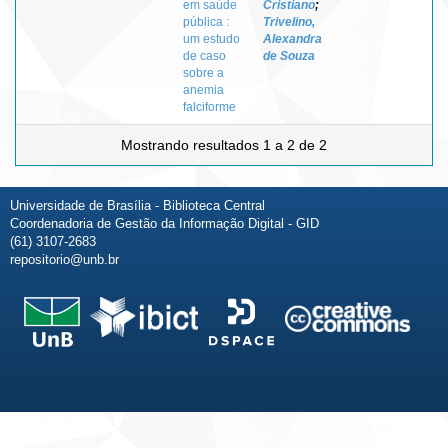
em saúde
Cristiano
;
pública :
Trivelino,
um estudo
Alexandra
de caso
de Souza
sobre a
anemia
falciforme
Mostrando resultados 1 a 2 de 2
Universidade de Brasília - Biblioteca Central
Coordenadoria de Gestão da Informação Digital - GID
(61) 3107-2683
repositorio@unb.br
Fale conosco