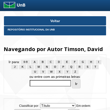
Skip
Voltar
navigation
REPOSITÓRIO INSTITUCIONAL DA UNB
Navegando por Autor Timson, David
Ir para:
0-9
A
B
C
D
E
F
G
H
I
J
K
L
M
N
O
P
Q
R
S
T
U
V
W
X
Y
Z
ou entre com as primeiras letras:
Classificar por:
Em ordem: