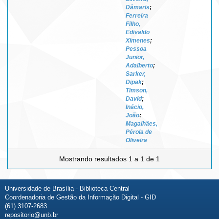
Dâmaris
;
Ferreira
Filho,
Edivaldo
Ximenes
;
Pessoa
Junior,
Adalberto
;
Sarker,
Dipak
;
Timson,
David
;
Inácio,
João
;
Magalhães,
Pérola de
Oliveira
Mostrando resultados 1 a 1 de 1
Universidade de Brasília - Biblioteca Central
Coordenadoria de Gestão da Informação Digital - GID
(61) 3107-2683
repositorio@unb.br