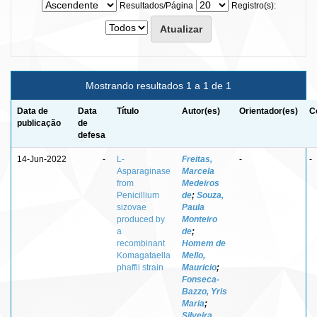
Resultados/Página
Registro(s):
Mostrando resultados 1 a 1 de 1
Data de
Data
Título
Autor(es)
Orientador(es)
C
publicação
de
defesa
14-Jun-2022
-
L-
Freitas,
-
-
Asparaginase
Marcela
from
Medeiros
Penicillium
de
;
Souza,
sizovae
Paula
produced by
Monteiro
a
de
;
recombinant
Homem de
Komagataella
Mello,
phaffii strain
Mauricio
;
Fonseca-
Bazzo, Yris
Maria
;
Silveira,