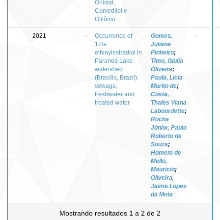
Orlistat,
Carvedilol e
Otilônio
2021
-
Occurrence of
Gomes,
-
17α-
Juliana
ethinylestradiol in
Pinheiro
;
Paranoá Lake
Timo, Giulia
watershed
Oliveira
;
(Brasília, Brazil):
Paula, Lícia
sewage,
Murito de
;
freshwater and
Costa,
treated water
Thales Viana
Labourdette
;
Rocha
Júnior, Paulo
Roberto de
Souza
;
Homem de
Mello,
Mauricio
;
Oliveira,
Jaime Lopes
da Mota
Mostrando resultados 1 a 2 de 2