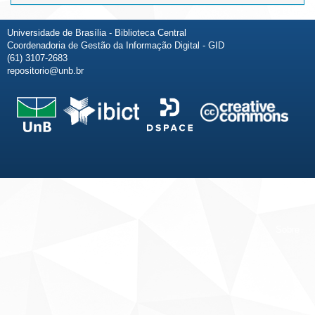
Universidade de Brasília - Biblioteca Central
Coordenadoria de Gestão da Informação Digital - GID
(61) 3107-2683
repositorio@unb.br
Fale conosco
Sobre