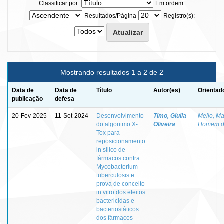
Classificar por:
Em ordem:
Resultados/Página
Registro(s):
Mostrando resultados 1 a 2 de 2
Data de
Data de
Título
Autor(es)
Orientad
publicação
defesa
20-Fev-2025
11-Set-2024
Desenvolvimento
Timo, Giulia
Mello, Ma
do algoritmo X-
Oliveira
Homem 
Tox para
reposicionamento
in silico de
fármacos contra
Mycobacterium
tuberculosis e
prova de conceito
in vitro dos efeitos
bactericidas e
bacteriostáticos
dos fármacos