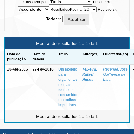
Classificar por:
Em ordem:
Resultados/Página
Registro(s):
Mostrando resultados 1 a 1 de 1
Data de
Data de
Título
Autor(es)
Orientador(es)
publicação
defesa
18-Abr-2016
29-Fev-2016
Um modelo
Teixeira,
Resende, José
-
para
Rafael
Guilherme de
orçamentos
Nunes
Lara
mentais :
teoria do
consumidor
e escolhas
imprecisas
Mostrando resultados 1 a 1 de 1