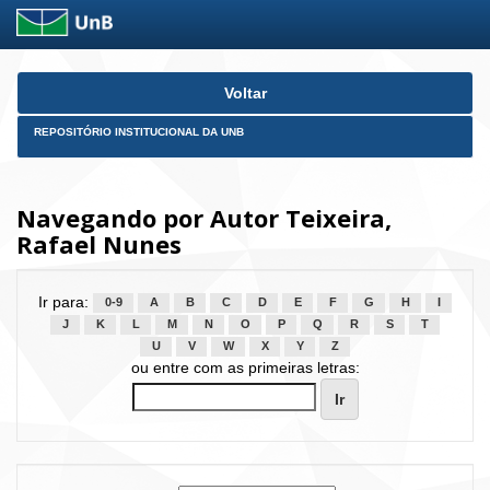
Skip
Voltar
navigation
REPOSITÓRIO INSTITUCIONAL DA UNB
Navegando por Autor Teixeira,
Rafael Nunes
Ir para:
0-9
A
B
C
D
E
F
G
H
I
J
K
L
M
N
O
P
Q
R
S
T
U
V
W
X
Y
Z
ou entre com as primeiras letras: