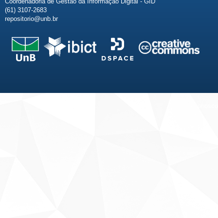
Coordenadoria de Gestão da Informação Digital - GID
(61) 3107-2683
repositorio@unb.br
Fale conosco
Sobre