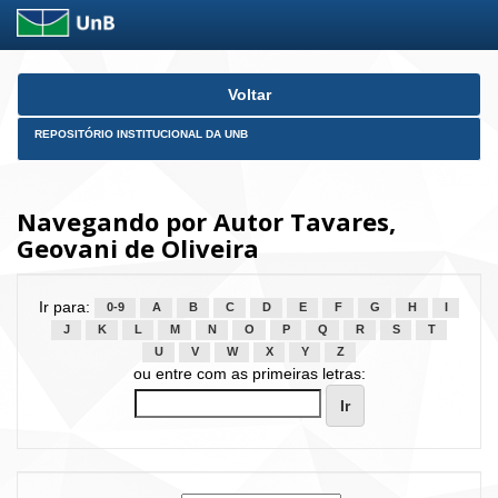
Skip
Voltar
navigation
REPOSITÓRIO INSTITUCIONAL DA UNB
Navegando por Autor Tavares,
Geovani de Oliveira
Ir para:
0-9
A
B
C
D
E
F
G
H
I
J
K
L
M
N
O
P
Q
R
S
T
U
V
W
X
Y
Z
ou entre com as primeiras letras: