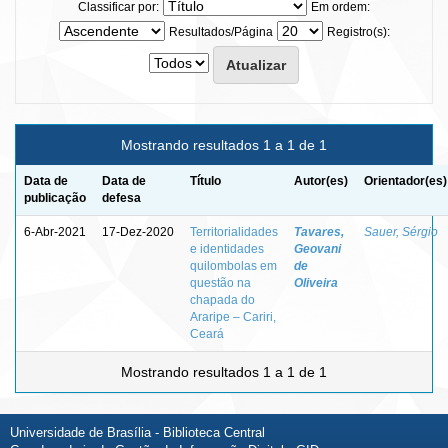
Classificar por:
Em ordem:
Resultados/Página
Registro(s):
Mostrando resultados 1 a 1 de 1
Data de
Data de
Título
Autor(es)
Orientador(es)
publicação
defesa
6-Abr-2021
17-Dez-2020
Territorialidades
Tavares,
Sauer, Sérgio
e identidades
Geovani
quilombolas em
de
questão na
Oliveira
chapada do
Araripe – Cariri,
Ceará
Mostrando resultados 1 a 1 de 1
Universidade de Brasília - Biblioteca Central