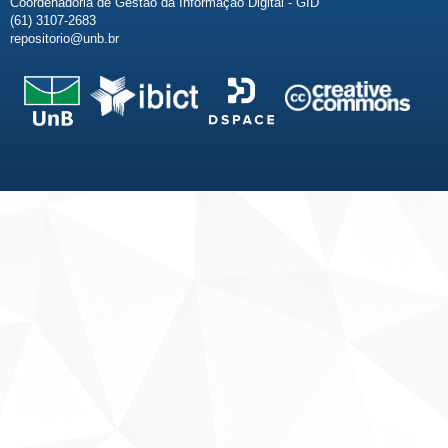
Coordenadoria de Gestão da Informação Digital - GID
(61) 3107-2683
repositorio@unb.br
Fale conosco
Sobre