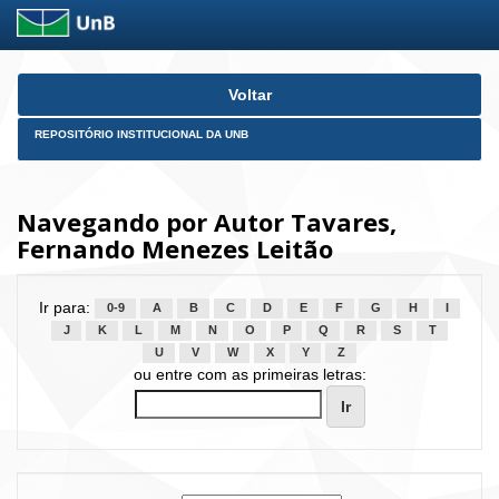
Skip
Voltar
navigation
REPOSITÓRIO INSTITUCIONAL DA UNB
Navegando por Autor Tavares,
Fernando Menezes Leitão
Ir para:
0-9
A
B
C
D
E
F
G
H
I
J
K
L
M
N
O
P
Q
R
S
T
U
V
W
X
Y
Z
ou entre com as primeiras letras: