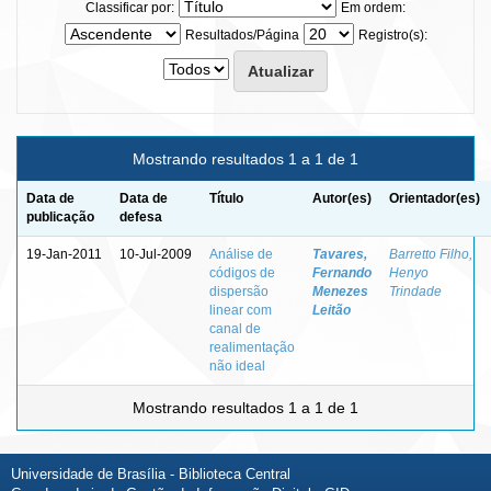
Classificar por:
Em ordem:
Resultados/Página
Registro(s):
Mostrando resultados 1 a 1 de 1
Data de
Data de
Título
Autor(es)
Orientador(es)
publicação
defesa
19-Jan-2011
10-Jul-2009
Análise de
Tavares,
Barretto Filho,
códigos de
Fernando
Henyo
dispersão
Menezes
Trindade
linear com
Leitão
canal de
realimentação
não ideal
Mostrando resultados 1 a 1 de 1
Universidade de Brasília - Biblioteca Central