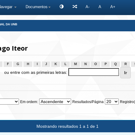
Navegar
Documentos
A-
A
A+
NAL DA UNB
go Iteor
F
G
H
I
J
K
L
M
N
O
P
Q
R
ou entre com as primeiras letras:
Em ordem:
Resultados/Página
Registro(
Mostrando resultados 1 a 1 de 1