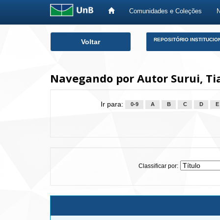
Comunidades e Coleções
Skip
REPOSITÓRIO INSTITUCIO
Voltar
navigation
Navegando por Autor Surui, Tia
Ir para:
0-9
A
B
C
D
E
Classificar por: