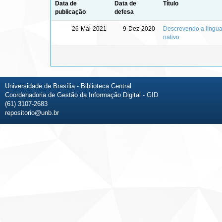
Data de
Data de
Título
publicação
defesa
26-Mai-2021
9-Dez-2020
Descrevendo a língua 
nativo
Universidade de Brasília - Biblioteca Central
Coordenadoria de Gestão da Informação Digital - GID
(61) 3107-2683
repositorio@unb.br