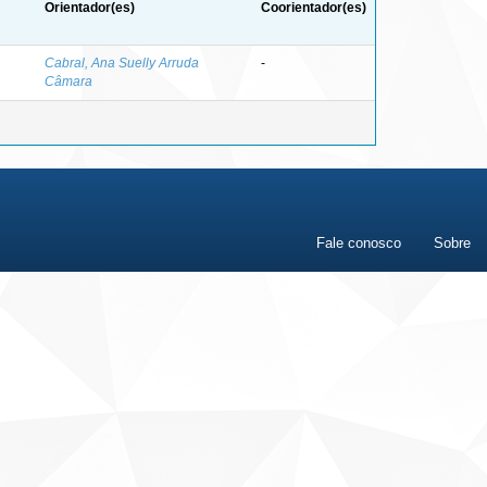
Orientador(es)
Coorientador(es)
Cabral, Ana Suelly Arruda
-
Câmara
Fale conosco
Sobre