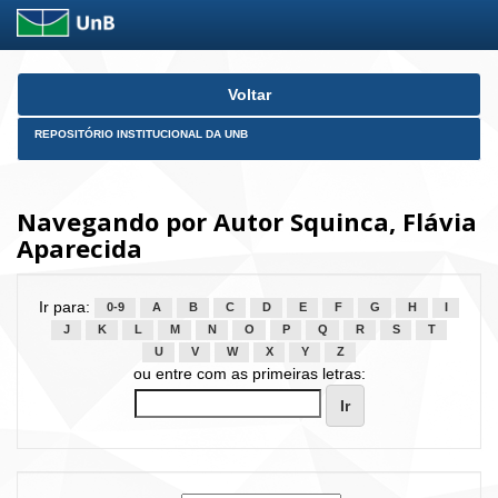
Skip
Voltar
navigation
REPOSITÓRIO INSTITUCIONAL DA UNB
Navegando por Autor Squinca, Flávia
Aparecida
Ir para:
0-9
A
B
C
D
E
F
G
H
I
J
K
L
M
N
O
P
Q
R
S
T
U
V
W
X
Y
Z
ou entre com as primeiras letras: