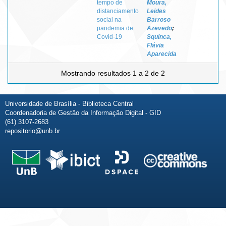
tempo de
Moura,
distanciamento
Leides
social na
Barroso
pandemia de
Azevedo
;
Covid-19
Squinca,
Flávia
Aparecida
Mostrando resultados 1 a 2 de 2
Universidade de Brasília - Biblioteca Central
Coordenadoria de Gestão da Informação Digital - GID
(61) 3107-2683
repositorio@unb.br
Fale conosco