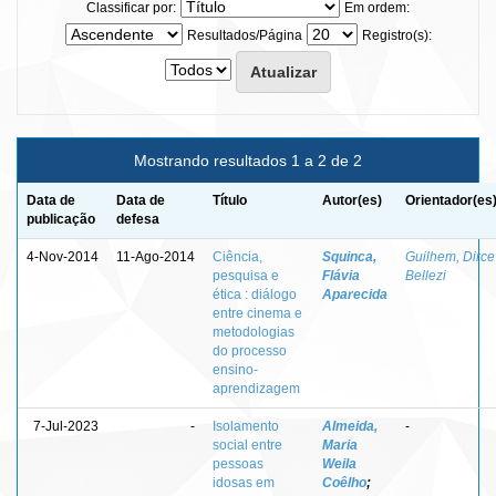
Classificar por:
Em ordem:
Resultados/Página
Registro(s):
Mostrando resultados 1 a 2 de 2
Data de
Data de
Título
Autor(es)
Orientador(es
publicação
defesa
4-Nov-2014
11-Ago-2014
Ciência,
Squinca,
Guilhem, Dirce
pesquisa e
Flávia
Bellezi
ética : diálogo
Aparecida
entre cinema e
metodologias
do processo
ensino-
aprendizagem
7-Jul-2023
-
Isolamento
Almeida,
-
social entre
Maria
pessoas
Weila
idosas em
Coêlho
;