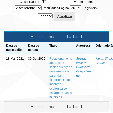
Classificar por:
Em ordem:
Resultados/Página
Registro(s):
Mostrando resultados 1 a 1 de 1
Data de
Data de
Título
Autor(es)
Orientador(
publicação
defesa
18-Mar-2021
30-Out-2020
Relacionamento
Souza,
Murta, Sheil
amoroso e
William
Giardini
socioeducação :
Gualberto
uma análise a
Gonçalves
partir da
de
experiência de
inserção
ecológica com
estudo de casos
múltiplos
Mostrando resultados 1 a 1 de 1