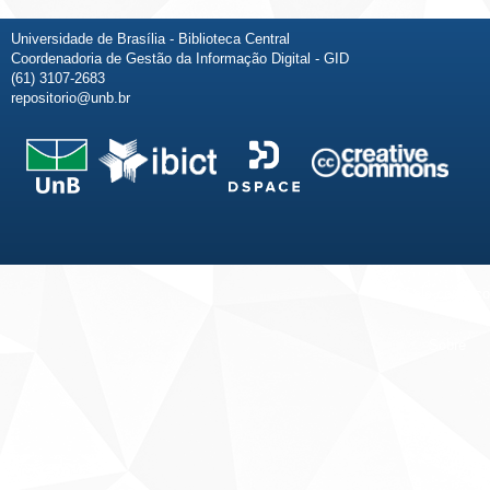
Universidade de Brasília - Biblioteca Central
Coordenadoria de Gestão da Informação Digital - GID
(61) 3107-2683
repositorio@unb.br
Fale conosco
Sobre