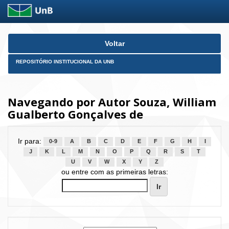
Skip
Voltar
navigation
REPOSITÓRIO INSTITUCIONAL DA UNB
Navegando por Autor Souza, William
Gualberto Gonçalves de
Ir para:
0-9
A
B
C
D
E
F
G
H
I
J
K
L
M
N
O
P
Q
R
S
T
U
V
W
X
Y
Z
ou entre com as primeiras letras: