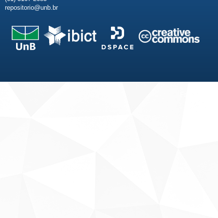
repositorio@unb.br
Fale conosco
Sobre