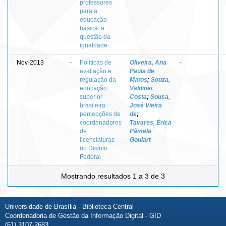
professores
para a
educação
básica: a
questão da
igualdade
Nov-2013
-
Políticas de
Oliveira, Ana
-
avaliação e
Paula de
regulação da
Matos
;
Souza,
educação
Valdinei
superior
Costa
;
Sousa,
brasileira :
José Vieira
percepções de
de
;
coordenadores
Tavares, Érica
de
Pâmela
licenciaturas
Goulart
no Distrito
Federal
Mostrando resultados 1 a 3 de 3
Universidade de Brasília - Biblioteca Central
Coordenadoria de Gestão da Informação Digital - GID
(61) 3107-2683