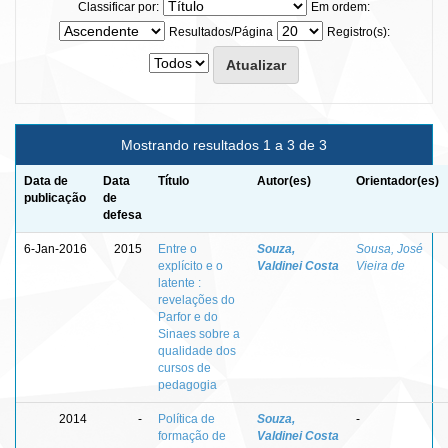
Classificar por:
Em ordem:
Resultados/Página
Registro(s):
Mostrando resultados 1 a 3 de 3
Data de
Data
Título
Autor(es)
Orientador(es)
publicação
de
defesa
6-Jan-2016
2015
Entre o
Souza,
Sousa, José
explícito e o
Valdinei Costa
Vieira de
latente :
revelações do
Parfor e do
Sinaes sobre a
qualidade dos
cursos de
pedagogia
2014
-
Política de
Souza,
-
formação de
Valdinei Costa