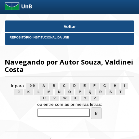
Skip
Voltar
navigation
REPOSITÓRIO INSTITUCIONAL DA UNB
Navegando por Autor Souza, Valdinei
Costa
Ir para:
0-9
A
B
C
D
E
F
G
H
I
J
K
L
M
N
O
P
Q
R
S
T
U
V
W
X
Y
Z
ou entre com as primeiras letras: