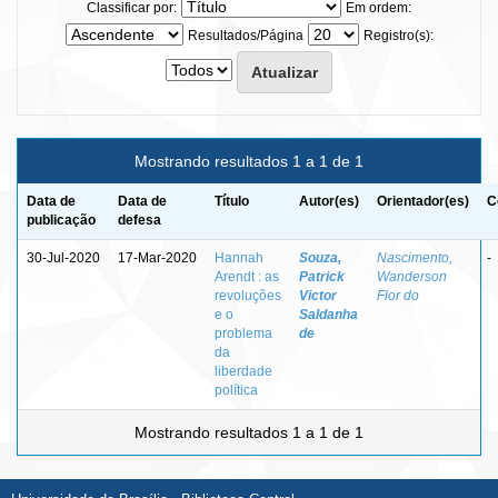
Classificar por:
Em ordem:
Resultados/Página
Registro(s):
Mostrando resultados 1 a 1 de 1
Data de
Data de
Título
Autor(es)
Orientador(es)
C
publicação
defesa
30-Jul-2020
17-Mar-2020
Hannah
Souza,
Nascimento,
-
Arendt : as
Patrick
Wanderson
revoluções
Victor
Flor do
e o
Saldanha
problema
de
da
liberdade
política
Mostrando resultados 1 a 1 de 1