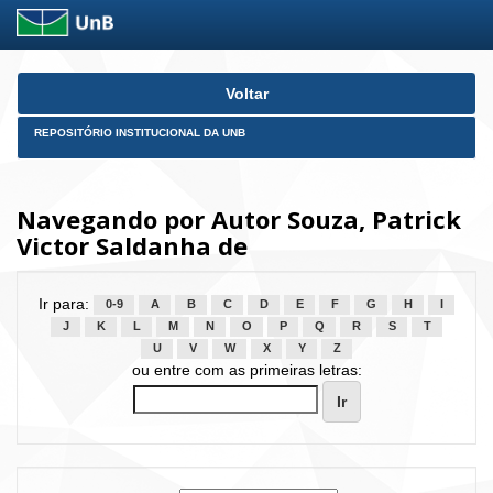
Skip
Voltar
navigation
REPOSITÓRIO INSTITUCIONAL DA UNB
Navegando por Autor Souza, Patrick
Victor Saldanha de
Ir para:
0-9
A
B
C
D
E
F
G
H
I
J
K
L
M
N
O
P
Q
R
S
T
U
V
W
X
Y
Z
ou entre com as primeiras letras: