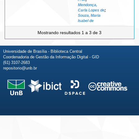
Mendonça,
Carla Lopes de
;
Souza, Maria
Isabel de
Mostrando resultados 1 a 3 de 3
Universidade de Brasília - Biblioteca Central
Coordenadoria de Gestão da Informação Digital - GID
(61) 3107-2683
repositorio@unb.br
Fale conosco
Sobre