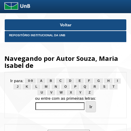
Skip
Voltar
navigation
REPOSITÓRIO INSTITUCIONAL DA UNB
Navegando por Autor Souza, Maria
Isabel de
Ir para:
0-9
A
B
C
D
E
F
G
H
I
J
K
L
M
N
O
P
Q
R
S
T
U
V
W
X
Y
Z
ou entre com as primeiras letras: