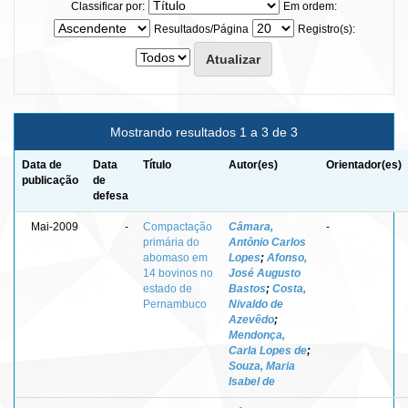
Classificar por:
Em ordem:
Resultados/Página
Registro(s):
Mostrando resultados 1 a 3 de 3
Data de
Data
Título
Autor(es)
Orientador(es)
publicação
de
defesa
Mai-2009
-
Compactação
Câmara,
-
primária do
Antônio Carlos
abomaso em
Lopes
;
Afonso,
14 bovinos no
José Augusto
estado de
Bastos
;
Costa,
Pernambuco
Nivaldo de
Azevêdo
;
Mendonça,
Carla Lopes de
;
Souza, Maria
Isabel de