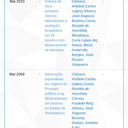
Mai-2010
-
Fatores de
Câmara,
-
risco,
Antônio Carlos
achados
Lopes
;
Afonso,
clínicos,
José Augusto
laboratoriais e
Bastos
;
Costa,
avaliação
Nivaldo de
terapêutica
Azevêdo
;
em 36
Mendonça,
bovinos com
Carla Lopes de
;
deslocamento
Souza, Maria
de abomaso
Isabel de
;
Borges, José
Renato
Junqueira
Mar-2009
-
Intoxicação
Câmara,
-
espontânea
Antônio Carlos
por vagens de
Lopes
;
Costa,
Prosopis
Nivaldo de
juliflora (Leg.
Azevêdo
;
Mimosoideae)
Correa,
em bovinos
Franklin Riet
;
no Estado de
Afonso, José
Pernambuco
Augusto
Bastos
;
Dantas, Antônio
F. M.
;