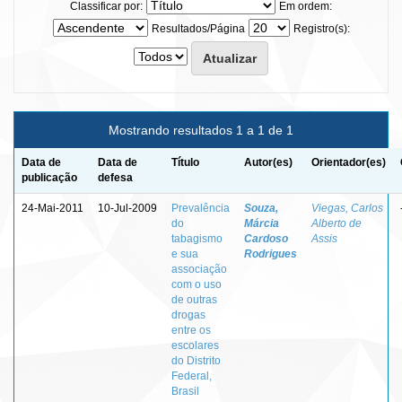
Classificar por:
Em ordem:
Resultados/Página
Registro(s):
Mostrando resultados 1 a 1 de 1
Data de
Data de
Título
Autor(es)
Orientador(es)
publicação
defesa
24-Mai-2011
10-Jul-2009
Prevalência
Souza,
Viegas, Carlos
do
Márcia
Alberto de
tabagismo
Cardoso
Assis
e sua
Rodrigues
associação
com o uso
de outras
drogas
entre os
escolares
do Distrito
Federal,
Brasil