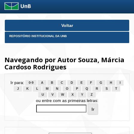
Skip
Voltar
navigation
REPOSITÓRIO INSTITUCIONAL DA UNB
Navegando por Autor Souza, Márcia
Cardoso Rodrigues
Ir para:
0-9
A
B
C
D
E
F
G
H
I
J
K
L
M
N
O
P
Q
R
S
T
U
V
W
X
Y
Z
ou entre com as primeiras letras: