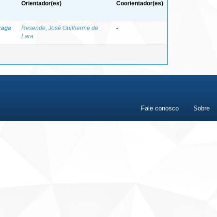
Orientador(es)
Coorientador(es)
raga
Resende, José Guilherme de
-
Lara
Fale conosco
Sobre