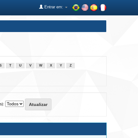
Entrar em:
S
T
U
V
W
X
Y
Z
s):