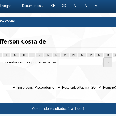
Navegar
Documentos
A-
A
A+
NAL DA UNB
fferson Costa de
F
G
H
I
J
K
L
M
N
O
P
Q
R
ou entre com as primeiras letras:
Em ordem:
Resultados/Página
Registro(
Mostrando resultados 1 a 1 de 1