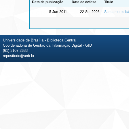
Data de publicação
Data de defesa
Título
5-Jun-2011
22-Set-2008
Saneamento bás
Universidade de Brasília - Biblioteca Central
Coordenadoria de Gestão da Informação Digital - GID
(61) 3107-2683
repositorio@unb.br