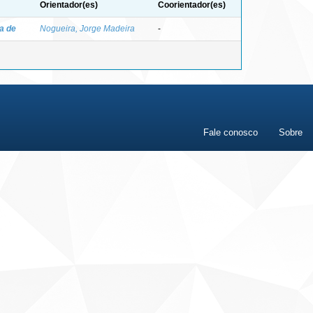
Orientador(es)
Coorientador(es)
a de
Nogueira, Jorge Madeira
-
Fale conosco
Sobre