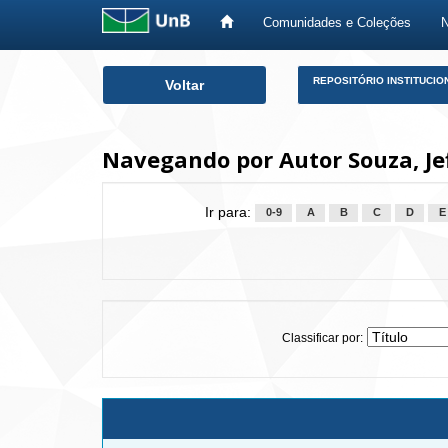
Comunidades e Coleções
Skip
REPOSITÓRIO INSTITUCIO
Voltar
navigation
Navegando por Autor Souza, Je
Ir para:
0-9
A
B
C
D
E
Classificar por: