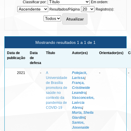
Classificar por:
Em ordem:
Resultados/Página
Registro(s):
Mostrando resultados 1 a 1 de 1
Data de
Data
Título
Autor(es)
Orientador(es)
C
publicação
de
defesa
2021
-
A
Polejack,
-
-
Universidade
Larissa
;
de Brasília
França,
promotora de
Cristineide
saúde no
Leandro
;
contexto da
Vasconcelos,
pandemia de
Laércia
COVID-19
Abreu
;
Murta, Sheila
Giardini
;
Santos,
Josenaide