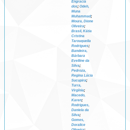
Engracia
dos
;
Odeh,
Muna
Muhammad
;
Moura, Dione
Oliveira
;
Brasil, Kátia
Cristina
Tarouquella
Rodrigues
;
Bandeira,
Bárbara
Evelline da
Silva
;
Pedroza,
Regina Lúcia
Sucupira
;
Turra,
Virgínia
;
Macedo,
Karen
;
Rodrigues,
Daniela da
Silva
;
Gomes,
Doralice
Oliveira
;