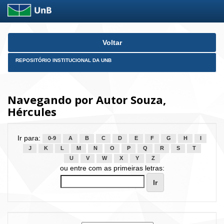
Skip
Voltar
navigation
REPOSITÓRIO INSTITUCIONAL DA UNB
Navegando por Autor Souza,
Hércules
Ir para:
0-9
A
B
C
D
E
F
G
H
I
J
K
L
M
N
O
P
Q
R
S
T
U
V
W
X
Y
Z
ou entre com as primeiras letras: