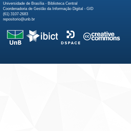
Universidade de Brasília - Biblioteca Central
Coordenadoria de Gestão da Informação Digital - GID
(61) 3107-2683
repositorio@unb.br
Fale conosco
Sobre