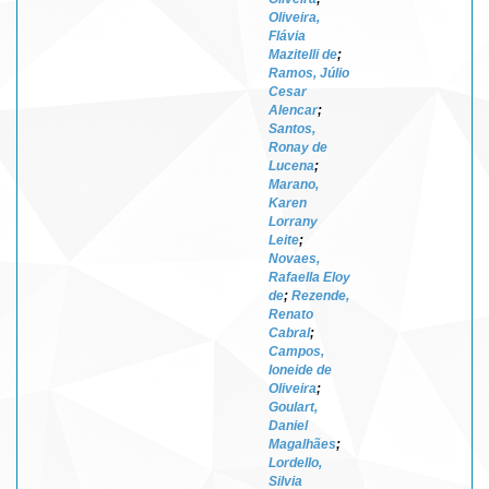
Oliveira,
Flávia
Mazitelli de
;
Ramos, Júlio
Cesar
Alencar
;
Santos,
Ronay de
Lucena
;
Marano,
Karen
Lorrany
Leite
;
Novaes,
Rafaella Eloy
de
;
Rezende,
Renato
Cabral
;
Campos,
Ioneide de
Oliveira
;
Goulart,
Daniel
Magalhães
;
Lordello,
Silvia