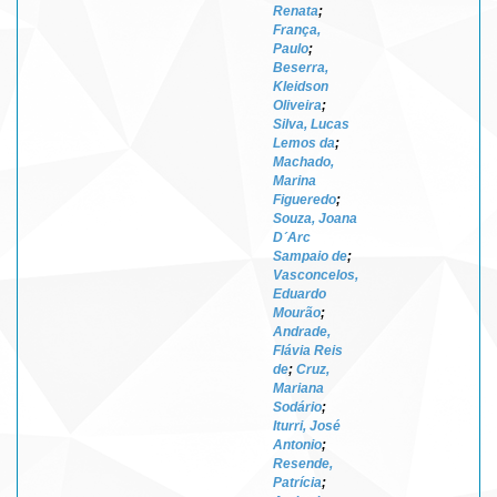
Renata
;
França,
Paulo
;
Beserra,
Kleidson
Oliveira
;
Silva, Lucas
Lemos da
;
Machado,
Marina
Figueredo
;
Souza, Joana
D´Arc
Sampaio de
;
Vasconcelos,
Eduardo
Mourão
;
Andrade,
Flávia Reis
de
;
Cruz,
Mariana
Sodário
;
Iturri, José
Antonio
;
Resende,
Patrícia
;