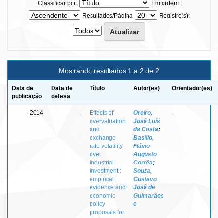
Classificar por:
Em ordem:
Resultados/Página
Registro(s):
Mostrando resultados 1 a 2 de 2
Data de
Data de
Título
Autor(es)
Orientador(es)
publicação
defesa
2014
-
Effects of
Oreiro,
-
overvaluation
José Luís
and
da Costa
;
exchange
Basilio,
rate volatility
Flávio
over
Augusto
industrial
Corrêa
;
investment :
Souza,
empirical
Gustavo
evidence and
José de
economic
Guimarães
policy
e
proposals for