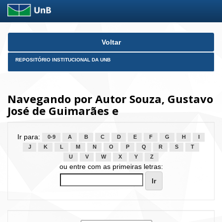
Skip
Voltar
navigation
REPOSITÓRIO INSTITUCIONAL DA UNB
Navegando por Autor Souza, Gustavo
José de Guimarães e
Ir para:
0-9
A
B
C
D
E
F
G
H
I
J
K
L
M
N
O
P
Q
R
S
T
U
V
W
X
Y
Z
ou entre com as primeiras letras: