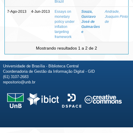
Brazil
7-Ago-2013
4-Jun-2013
Essays on
Souza,
Andrade,
monetary
Gustavo
Joaquim Pinto
policy under
José de
de
inflation
Guimarães
targeting
e
framework
Mostrando resultados 1 a 2 de 2
Universidade de Brasília - Biblioteca Central
Coordenadoria de Gestão da Informação Digital - GID
(61) 3107-2683
repositorio@unb.br