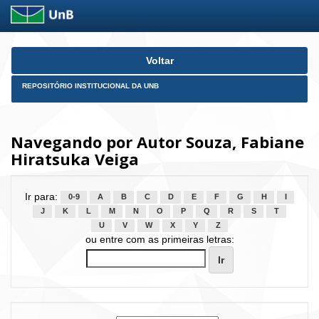
Skip
Voltar
navigation
REPOSITÓRIO INSTITUCIONAL DA UNB
Navegando por Autor Souza, Fabiane
Hiratsuka Veiga
Ir para:
0-9
A
B
C
D
E
F
G
H
I
J
K
L
M
N
O
P
Q
R
S
T
U
V
W
X
Y
Z
ou entre com as primeiras letras: