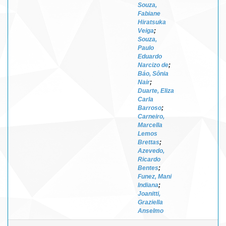
Souza,
Fabiane
Hiratsuka
Veiga
;
Souza,
Paulo
Eduardo
Narcizo de
;
Báo, Sônia
Nair
;
Duarte, Eliza
Carla
Barroso
;
Carneiro,
Marcella
Lemos
Brettas
;
Azevedo,
Ricardo
Bentes
;
Funez, Mani
Indiana
;
Joanitti,
Graziella
Anselmo