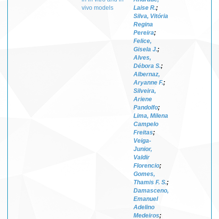
vivo models
Laise R.
;
Silva, Vitória
Regina
Pereira
;
Felice,
Gisela J.
;
Alves,
Débora S.
;
Albernaz,
Aryanne F.
;
Silveira,
Ariene
Pandolfo
;
Lima, Milena
Campelo
Freitas
;
Veiga-
Junior,
Valdir
Florencio
;
Gomes,
Thamis F. S.
;
Damasceno,
Emanuel
Adelino
Medeiros
;