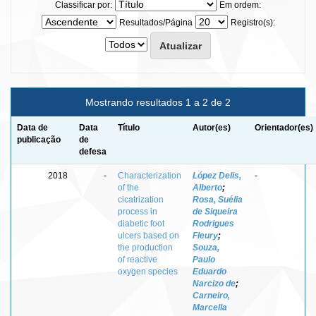
Classificar por:
Em ordem:
Resultados/Página
Registro(s):
Mostrando resultados 1 a 2 de 2
Data de
Data
Título
Autor(es)
Orientador(es)
publicação
de
defesa
2018
-
Characterization
López Delis,
-
of the
Alberto
;
cicatrization
Rosa, Suélia
process in
de Siqueira
diabetic foot
Rodrigues
ulcers based on
Fleury
;
the production
Souza,
of reactive
Paulo
oxygen species
Eduardo
Narcizo de
;
Carneiro,
Marcella