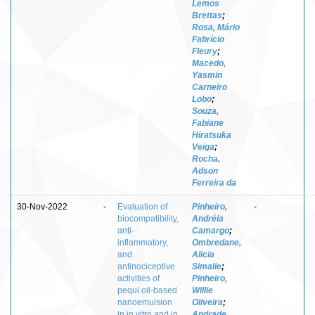
Lemos
Brettas
;
Rosa, Mário
Fabrício
Fleury
;
Macedo,
Yasmin
Carneiro
Lobo
;
Souza,
Fabiane
Hiratsuka
Veiga
;
Rocha,
Adson
Ferreira da
30-Nov-2022
-
Evaluation of
Pinheiro,
-
biocompatibility,
Andréia
anti-
Camargo
;
inflammatory,
Ombredane,
and
Alicia
antinociceptive
Simalie
;
activities of
Pinheiro,
pequi oil-based
Willie
nanoemulsion
Oliveira
;
in in vitro and in
Andrade,