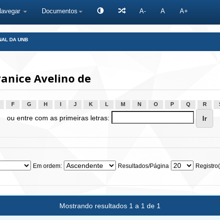
Navegar
Documentos
A-
A
A+
NAL DA UNB
anice Avelino de
F
G
H
I
J
K
L
M
N
O
P
Q
R
ou entre com as primeiras letras:
Em ordem:
Resultados/Página
Registro(
Mostrando resultados 1 a 1 de 1