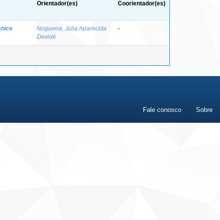
Orientador(es)
Coorientador(es)
anice
Nogueira, Júlia Aparecida
-
Devidé
Fale conosco
Sobre