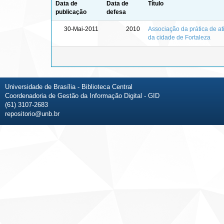
Data de
Data de
Título
publicação
defesa
30-Mai-2011
2010
Associação da prática de at
da cidade de Fortaleza
Universidade de Brasília - Biblioteca Central
Coordenadoria de Gestão da Informação Digital - GID
(61) 3107-2683
repositorio@unb.br