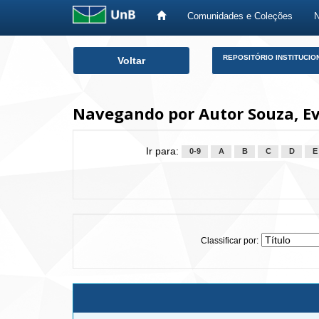
Comunidades e Coleções
Skip
REPOSITÓRIO INSTITUCIO
Voltar
navigation
Navegando por Autor Souza, Ev
Ir para:
0-9
A
B
C
D
E
Classificar por: