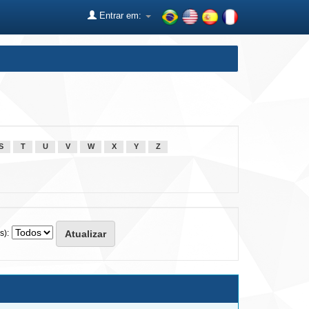
Entrar em:
S
T
U
V
W
X
Y
Z
s):