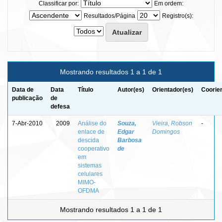
Classificar por:
Em ordem:
Resultados/Página
Registro(s):
Mostrando resultados 1 a 1 de 1
Data de
Data
Título
Autor(es)
Orientador(es)
Coorie
publicação
de
defesa
7-Abr-2010
2009
Análise do
Souza,
Vieira, Robson
-
enlace de
Edgar
Domingos
descida
Barbosa
cooperativo
de
em
sistemas
celulares
MIMO-
OFDMA
Mostrando resultados 1 a 1 de 1