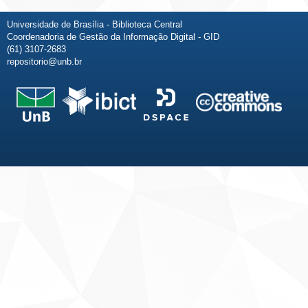
Universidade de Brasília - Biblioteca Central
Coordenadoria de Gestão da Informação Digital - GID
(61) 3107-2683
repositorio@unb.br
Fale conosco
Sobre