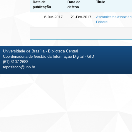
Data de
Data de
Título
publicação
defesa
6-Jun-2017
21-Fev-2017
Ascomicetos associado
Federal
Universidade de Brasília - Biblioteca Central
Coordenadoria de Gestão da Informação Digital - GID
(61) 3107-2683
repositorio@unb.br