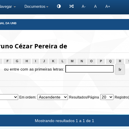
Navegar
Documentos
A-
A
A+
NAL DA UNB
uno Cézar Pereira de
F
G
H
I
J
K
L
M
N
O
P
Q
R
ou entre com as primeiras letras:
Em ordem:
Resultados/Página
Registro(
Mostrando resultados 1 a 1 de 1