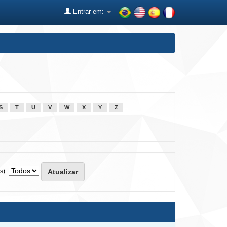
Entrar em:
S
T
U
V
W
X
Y
Z
s):