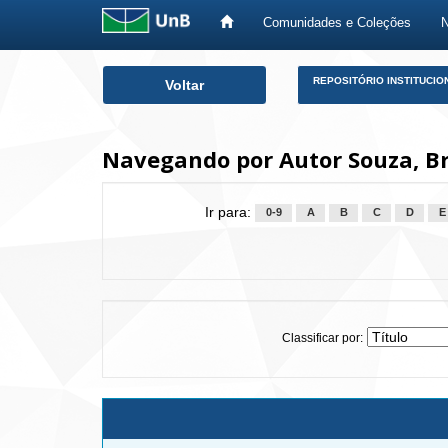
Comunidades e Coleções
Skip
REPOSITÓRIO INSTITUCIO
Voltar
navigation
Navegando por Autor Souza, Br
Ir para:
0-9
A
B
C
D
E
Classificar por: