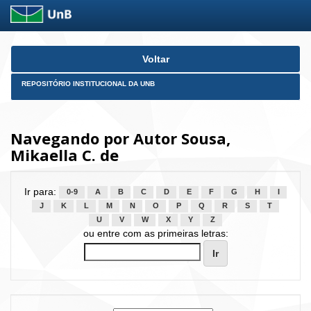
Skip
Voltar
navigation
REPOSITÓRIO INSTITUCIONAL DA UNB
Navegando por Autor Sousa,
Mikaella C. de
Ir para:
0-9
A
B
C
D
E
F
G
H
I
J
K
L
M
N
O
P
Q
R
S
T
U
V
W
X
Y
Z
ou entre com as primeiras letras: