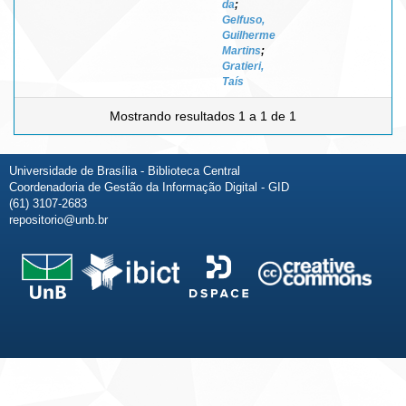
da
;
Gelfuso,
Guilherme
Martins
;
Gratieri,
Taís
Mostrando resultados 1 a 1 de 1
Universidade de Brasília - Biblioteca Central
Coordenadoria de Gestão da Informação Digital - GID
(61) 3107-2683
repositorio@unb.br
Fale conosco