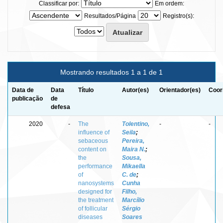
Classificar por:
Em ordem:
Resultados/Página
Registro(s):
Mostrando resultados 1 a 1 de 1
Data de
Data
Título
Autor(es)
Orientador(es)
Coor
publicação
de
defesa
2020
-
The
Tolentino,
-
-
influence of
Seila
;
sebaceous
Pereira,
content on
Maira N.
;
the
Sousa,
performance
Mikaella
of
C. de
;
nanosystems
Cunha
designed for
Filho,
the treatment
Marcílio
of follicular
Sérgio
diseases
Soares