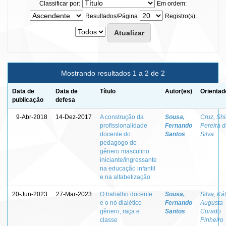
Classificar por:
Em ordem:
Resultados/Página
Registro(s):
Mostrando resultados 1 a 2 de 2
Data de
Data de
Título
Autor(es)
Orientad
publicação
defesa
9-Abr-2018
14-Dez-2017
A construção da
Sousa,
Cruz, Shi
profissionalidade
Fernando
Pereira 
docente do
Santos
Silva
pedagogo do
gênero masculino
iniciante/ingressante
na educação infantil
e na alfabetização
20-Jun-2023
27-Mar-2023
O trabalho docente
Sousa,
Silva, Kát
e o nó dialético
Fernando
Augusta
gênero, raça e
Santos
Curado
classe
Pinheiro