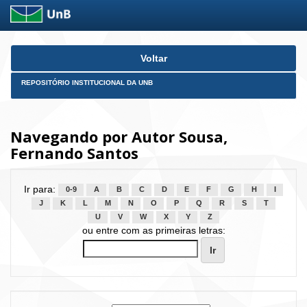
Skip
Voltar
navigation
REPOSITÓRIO INSTITUCIONAL DA UNB
Navegando por Autor Sousa,
Fernando Santos
Ir para:
0-9
A
B
C
D
E
F
G
H
I
J
K
L
M
N
O
P
Q
R
S
T
U
V
W
X
Y
Z
ou entre com as primeiras letras: