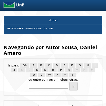
Skip
Voltar
navigation
REPOSITÓRIO INSTITUCIONAL DA UNB
Navegando por Autor Sousa, Daniel
Amaro
Ir para:
0-9
A
B
C
D
E
F
G
H
I
J
K
L
M
N
O
P
Q
R
S
T
U
V
W
X
Y
Z
ou entre com as primeiras letras: