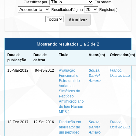
Classificar por:
Em ordem:
Resultados/Página
Registro(s):
Mostrando resultados 1 a 2 de 2
Data de
Data de
Título
Autor(es)
Orientador(es)
publicação
defesa
15-Mai-2012
8-Fev-2012
Avaliação
Sousa,
Franco,
Funcional e
Daniel
Octávio Luiz
Estrutural de
Amaro
Variantes
Sintéticos do
Peptídeo
Antimicrobiano
do tipo Hairpin
MPB-1
13-Fev-2017
12-Set-2016
Produção em
Sousa,
Franco,
biorreator de
Daniel
Octávio Luiz
um peptídeo
Amaro