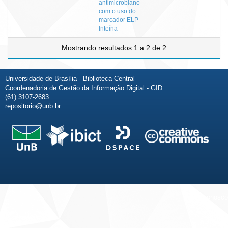
antimicrobiano
com o uso do
marcador ELP-
Inteína
Mostrando resultados 1 a 2 de 2
Universidade de Brasília - Biblioteca Central
Coordenadoria de Gestão da Informação Digital - GID
(61) 3107-2683
repositorio@unb.br
Fale conosco
Sobre