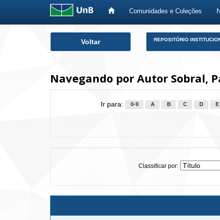
Comunidades e Coleções
Skip
REPOSITÓRIO INSTITUCIO
Voltar
navigation
Navegando por Autor Sobral, P
Ir para:
0-9
A
B
C
D
E
Classificar por: