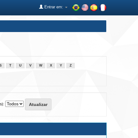
Entrar em:
S
T
U
V
W
X
Y
Z
s):