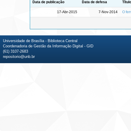
Data de publicação
Data de defesa
Títul
17-Abr-2015
7-Nov-2014
O fem
Universidade de Brasília - Biblioteca Central
Coordenadoria de Gestão da Informação Digital - GID
(61) 3107-2683
repositorio@unb.br