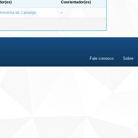
dor(es)
Coorientador(es)
Terezinha de Camargo
-
Fale conosco
Sobre