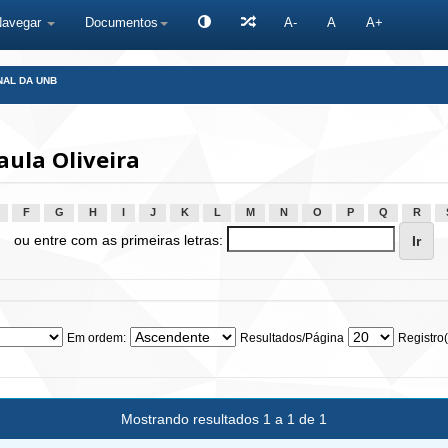
Navegar
Documentos
A-
A
A+
NAL DA UNB
aula Oliveira
F
G
H
I
J
K
L
M
N
O
P
Q
R
ou entre com as primeiras letras:
Em ordem:
Resultados/Página
Registro(
Mostrando resultados 1 a 1 de 1