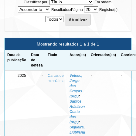
Classificar por:
Em ordem:
Resultados/Página
Registro(s):
Mostrando resultados 1 a 1 de 1
Data de
Data
Título
Autor(es)
Orientador(es)
Coorient
publicação
de
defesa
2025
-
Cartas de
Veloso,
-
-
minh'alma
Jorge
das
Graças
(org.)
;
Santos,
Adailson
Costa
dos
(org.)
;
Siqueira,
Liubliana