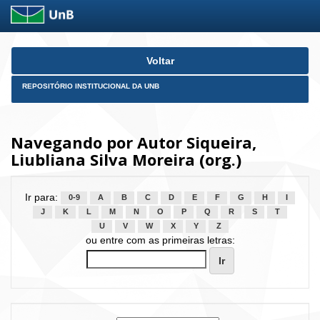
Skip
Voltar
navigation
REPOSITÓRIO INSTITUCIONAL DA UNB
Navegando por Autor Siqueira,
Liubliana Silva Moreira (org.)
Ir para:
0-9
A
B
C
D
E
F
G
H
I
J
K
L
M
N
O
P
Q
R
S
T
U
V
W
X
Y
Z
ou entre com as primeiras letras: