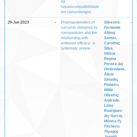
da
hepatocompatibilidade
em camundongos
29-Jun-2023
-
Pharmacokinetics of
Silvestre,
-
curcumin delivered by
Fernanda
nanoparticles and the
Altino
;
relationship with
Santos,
antitumor efficacy : a
Carolina
;
systematic review
Silva,
Vitória
Regina
Pereira da
;
Ombredane,
Alicia
Simalie
;
Pinheiro,
Willie
Oliveira
;
Andrade,
Laise
Rodrigues
de
;
Garcia,
Mônica P.
;
Pacheco,
Thyago
;
Joanitti,