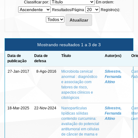
Classificar por:
Em ordem:
Resultados/Página
Registro(s):
Mostrando resultados 1 a 3 de 3
Data de
Data de
Título
Autor(es)
Ori
publicação
defesa
27-Jan-2017
8-Ago-2016
Microbiota cervical
Silvestre,
Car
anormal : diagnóstico
Fernanda
Fab
e associação com
Altino
fatores de risco,
aspectos clínicos e
citológicos
18-Mar-2025
22-Nov-2024
Nanopartículas
Silvestre,
Car
lipídicas sólidas
Fernanda
Mar
contendo curcumina:
Altino
Lem
avaliação do potencial
antitumoral em células
de câncer de mama e