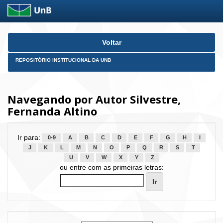
Skip
Voltar
navigation
REPOSITÓRIO INSTITUCIONAL DA UNB
Navegando por Autor Silvestre,
Fernanda Altino
Ir para:
0-9
A
B
C
D
E
F
G
H
I
J
K
L
M
N
O
P
Q
R
S
T
U
V
W
X
Y
Z
ou entre com as primeiras letras: