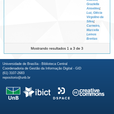
Graziella
Anselmo
;
Luz, Glécia
Virgolino da
Silva
;
Carneiro,
Marcella
Lemos
Brettas
Mostrando resultados 1 a 3 de 3
Universidade de Brasília - Biblioteca Central
Coordenadoria de Gestão da Informação Digital - GID
(61) 3107-2683
repositorio@unb.br