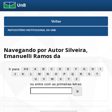
Skip
Voltar
navigation
REPOSITÓRIO INSTITUCIONAL DA UNB
Navegando por Autor Silveira,
Emanuelli Ramos da
Ir para:
0-9
A
B
C
D
E
F
G
H
I
J
K
L
M
N
O
P
Q
R
S
T
U
V
W
X
Y
Z
ou entre com as primeiras letras: