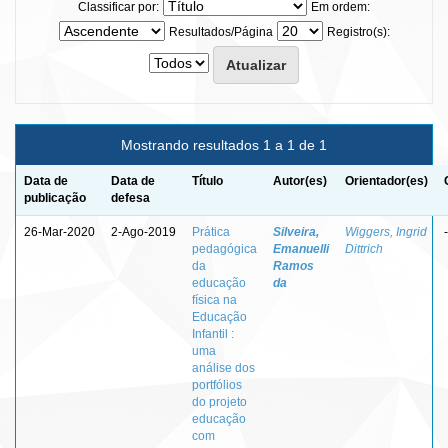
Classificar por:
Em ordem:
Resultados/Página
Registro(s):
Mostrando resultados 1 a 1 de 1
Data de
Data de
Título
Autor(es)
Orientador(es)
publicação
defesa
26-Mar-2020
2-Ago-2019
Prática
Silveira,
Wiggers, Ingrid
-
pedagógica
Emanuelli
Dittrich
da
Ramos
educação
da
física na
Educação
Infantil :
uma
análise dos
portfólios
do projeto
educação
com