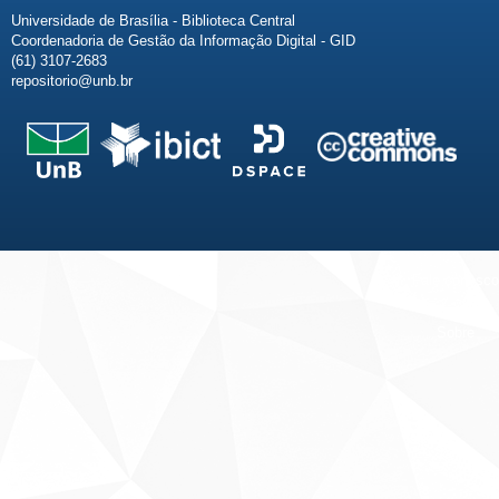
Universidade de Brasília - Biblioteca Central
Coordenadoria de Gestão da Informação Digital - GID
(61) 3107-2683
repositorio@unb.br
Fale conosco
Sobre