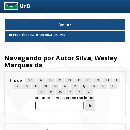
Skip
Voltar
navigation
REPOSITÓRIO INSTITUCIONAL DA UNB
Navegando por Autor Silva, Wesley
Marques da
Ir para:
0-9
A
B
C
D
E
F
G
H
I
J
K
L
M
N
O
P
Q
R
S
T
U
V
W
X
Y
Z
ou entre com as primeiras letras: