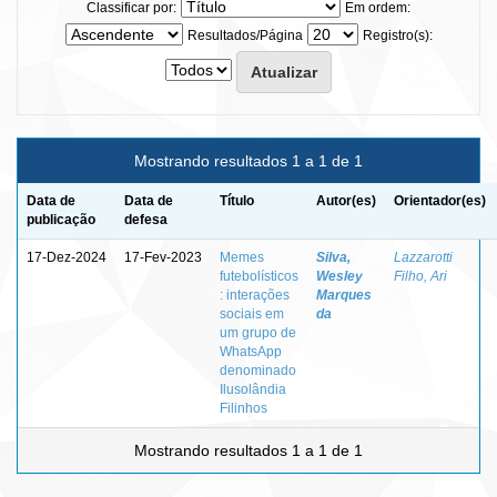
Classificar por:
Em ordem:
Resultados/Página
Registro(s):
Mostrando resultados 1 a 1 de 1
Data de
Data de
Título
Autor(es)
Orientador(es)
publicação
defesa
17-Dez-2024
17-Fev-2023
Memes
Silva,
Lazzarotti
futebolísticos
Wesley
Filho, Ari
: interações
Marques
sociais em
da
um grupo de
WhatsApp
denominado
Ilusolândia
Filinhos
Mostrando resultados 1 a 1 de 1