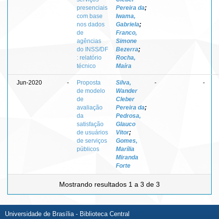
presenciais
Pereira da
;
com base
Iwama,
nos dados
Gabriela
;
de
Franco,
agências
Simone
do INSS/DF
Bezerra
;
: relatório
Rocha,
técnico
Maíra
Jun-2020
-
Proposta
Silva,
-
-
de modelo
Wander
de
Cleber
avaliação
Pereira da
;
da
Pedrosa,
satisfação
Glauco
de usuários
Vitor
;
de serviços
Gomes,
públicos
Marília
Miranda
Forte
Mostrando resultados 1 a 3 de 3
Universidade de Brasília - Biblioteca Central