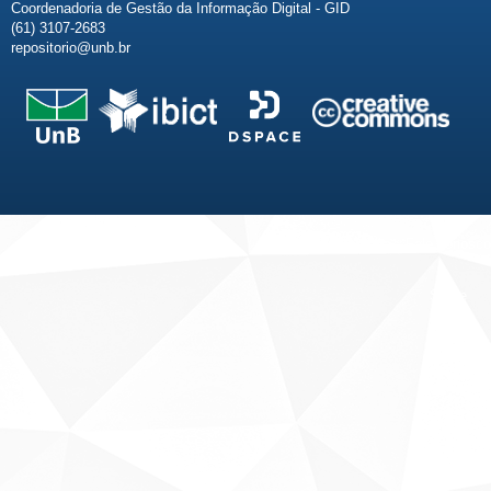
Coordenadoria de Gestão da Informação Digital - GID
(61) 3107-2683
repositorio@unb.br
Fale conosco
Sobre