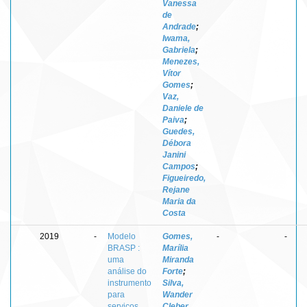
Vanessa
de
Andrade
;
Iwama,
Gabriela
;
Menezes,
Vítor
Gomes
;
Vaz,
Daniele de
Paiva
;
Guedes,
Débora
Janini
Campos
;
Figueiredo,
Rejane
Maria da
Costa
2019
-
Modelo
Gomes,
-
-
BRASP :
Marília
uma
Miranda
análise do
Forte
;
instrumento
Silva,
para
Wander
serviços
Cleber