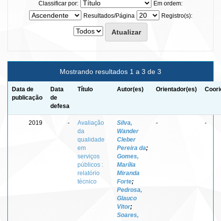
Classificar por:
Em ordem:
Resultados/Página
Registro(s):
Mostrando resultados 1 a 3 de 3
Data de
Data
Título
Autor(es)
Orientador(es)
Coori
publicação
de
defesa
2019
-
Avaliação
Silva,
-
-
da
Wander
qualidade
Cleber
em
Pereira da
;
serviços
Gomes,
públicos :
Marília
relatório
Miranda
técnico
Forte
;
Pedrosa,
Glauco
Vitor
;
Soares,