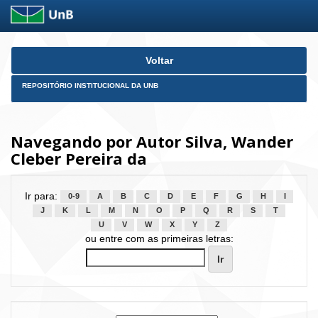
Skip
Voltar
navigation
REPOSITÓRIO INSTITUCIONAL DA UNB
Navegando por Autor Silva, Wander
Cleber Pereira da
Ir para:
0-9
A
B
C
D
E
F
G
H
I
J
K
L
M
N
O
P
Q
R
S
T
U
V
W
X
Y
Z
ou entre com as primeiras letras: