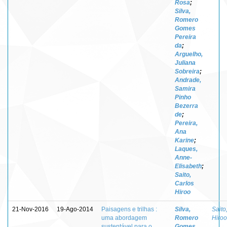
Rosa
;
Silva,
Romero
Gomes
Pereira
da
;
Arguelho,
Juliana
Sobreira
;
Andrade,
Samira
Pinho
Bezerra
de
;
Pereira,
Ana
Karine
;
Laques,
Anne-
Elisabeth
;
Saito,
Carlos
Hiroo
21-Nov-2016
19-Ago-2014
Paisagens e trilhas :
Silva,
Saito
uma abordagem
Romero
Hiroo
sustentável para o
Gomes