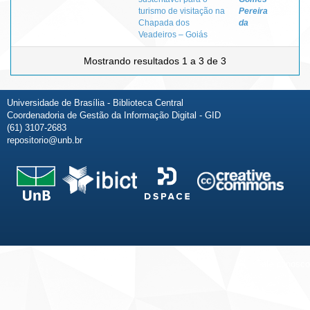
turismo de visitação na
Pereira
Chapada dos
da
Veadeiros – Goiás
Mostrando resultados 1 a 3 de 3
Universidade de Brasília - Biblioteca Central
Coordenadoria de Gestão da Informação Digital - GID
(61) 3107-2683
repositorio@unb.br
Fale conosco
Sobre