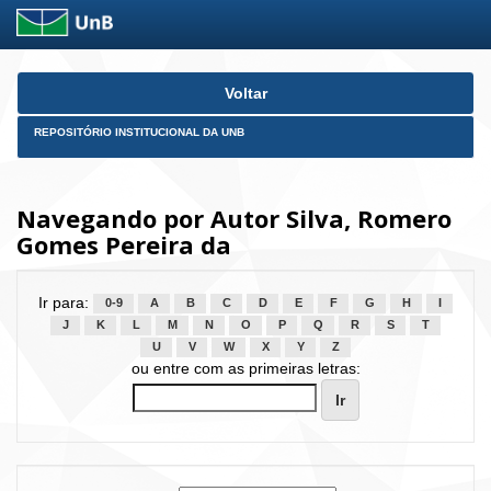
Skip
Voltar
navigation
REPOSITÓRIO INSTITUCIONAL DA UNB
Navegando por Autor Silva, Romero
Gomes Pereira da
Ir para:
0-9
A
B
C
D
E
F
G
H
I
J
K
L
M
N
O
P
Q
R
S
T
U
V
W
X
Y
Z
ou entre com as primeiras letras: