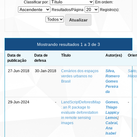
Classificar por:
Em ordem:
Resultados/Página
Registro(s):
Mostrando resultados 1 a 3 de 3
Data de
Data de
Título
Autor(es)
Orien
publicação
defesa
27-Jun-2018
30-Jan-2018
Cenários dos espaços
Silva,
Saito
verdes urbanos no
Romero
Hiroo
Brasil
Gomes
Pereira
da
29-Jun-2024
-
LandScriptDeforestMap
Gomes,
-
: an R package to
Thiago
evaluate deforestation
Lappicy
in remote sensing
Lemos
;
images
Cabral,
Ana
Isabel