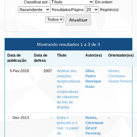
Classificar por:
Em ordem:
Resultados/Página
Registro(s):
Mostrando resultados 1 a 3 de 3
Data de
Data de
Título
Autor(es)
Orientador(es)
publicação
defesa
5-Fev-2010
2007
Análise das
Silva,
Nunes,
relações
Pedro
Christiane
reciprocitárias
Henrique
Girard Ferreira
em
Isaac
cooperativas
de catadores
de lixo de
Brasília
Dez-2013
-
Entre o
Nunes,
-
prescrito e o
Christiane
real : o papel
Girard
da
Ferreira
;