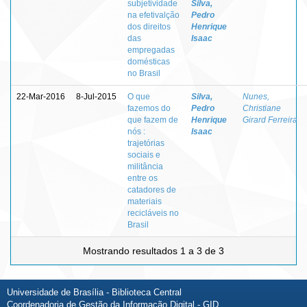
subjetividade
Silva,
na efetivalção
Pedro
dos direitos
Henrique
das
Isaac
empregadas
domésticas
no Brasil
22-Mar-2016
8-Jul-2015
O que
Silva,
Nunes,
fazemos do
Pedro
Christiane
que fazem de
Henrique
Girard Ferreira
nós :
Isaac
trajetórias
sociais e
militância
entre os
catadores de
materiais
recicláveis no
Brasil
Mostrando resultados 1 a 3 de 3
Universidade de Brasília - Biblioteca Central
Coordenadoria de Gestão da Informação Digital - GID