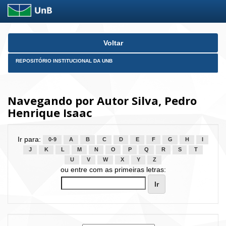
Skip
Voltar
navigation
REPOSITÓRIO INSTITUCIONAL DA UNB
Navegando por Autor Silva, Pedro
Henrique Isaac
Ir para:
0-9
A
B
C
D
E
F
G
H
I
J
K
L
M
N
O
P
Q
R
S
T
U
V
W
X
Y
Z
ou entre com as primeiras letras: