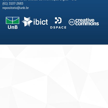
(61) 3107-2683
repositorio@unb.br
Fale conosco
Sobre