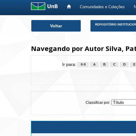
Comunidades e Coleções
Skip
REPOSITÓRIO INSTITUCIO
Voltar
navigation
Navegando por Autor Silva, Pat
Ir para:
0-9
A
B
C
D
E
Classificar por: