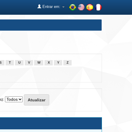
Entrar em:
S
T
U
V
W
X
Y
Z
s):