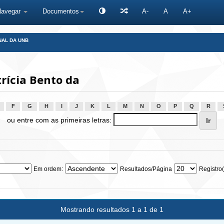
Navegar
Documentos
A-
A
A+
NAL DA UNB
rícia Bento da
F
G
H
I
J
K
L
M
N
O
P
Q
R
ou entre com as primeiras letras:
Em ordem:
Resultados/Página
Registro(
Mostrando resultados 1 a 1 de 1