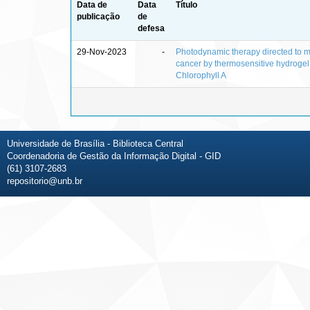
Data de
Data
Título
publicação
de
defesa
29-Nov-2023
-
Photodynamic therapy directed to 
cancer by thermosensitive hydrogel
Chlorophyll A
Universidade de Brasília - Biblioteca Central
Coordenadoria de Gestão da Informação Digital - GID
(61) 3107-2683
repositorio@unb.br