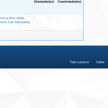
Orientador(es)
Coorientador(es)
onseca
;
Báo, Sônia
-
-
ann, Luis Alexandre
;
Fale conosco
Sobre