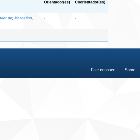
Orientador(es)
Coorientador(es)
vier de
;
Marcelino,
-
-
Fale conosco
Sobre