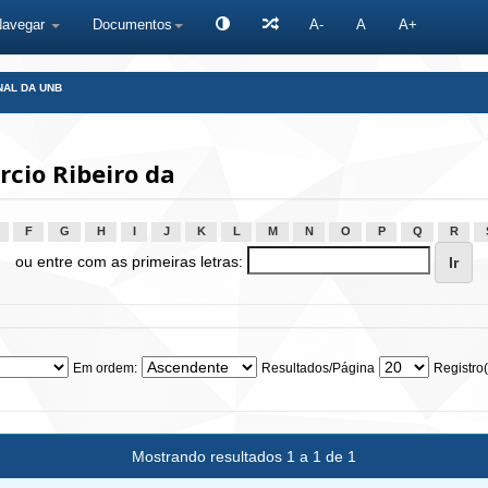
Navegar
Documentos
A-
A
A+
NAL DA UNB
cio Ribeiro da
F
G
H
I
J
K
L
M
N
O
P
Q
R
ou entre com as primeiras letras:
Em ordem:
Resultados/Página
Registro(
Mostrando resultados 1 a 1 de 1