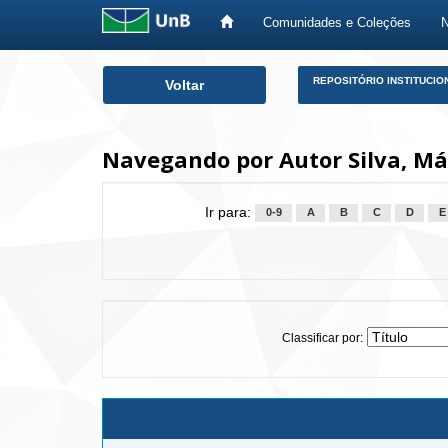
Comunidades e Coleções
Skip
REPOSITÓRIO INSTITUCIO
Voltar
navigation
Navegando por Autor Silva, Már
Ir para:
0-9
A
B
C
D
E
Classificar por: