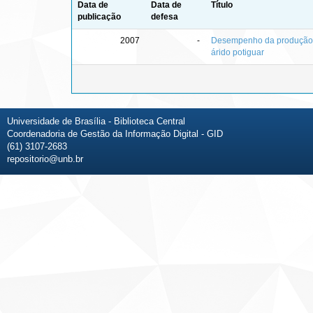
Data de
Data de
Título
publicação
defesa
2007
-
Desempenho da produção fa
árido potiguar
Universidade de Brasília - Biblioteca Central
Coordenadoria de Gestão da Informação Digital - GID
(61) 3107-2683
repositorio@unb.br