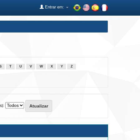
Entrar em:
S
T
U
V
W
X
Y
Z
s):