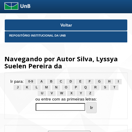
Skip
Voltar
navigation
REPOSITÓRIO INSTITUCIONAL DA UNB
Navegando por Autor Silva, Lyssya
Suelen Pereira da
Ir para:
0-9
A
B
C
D
E
F
G
H
I
J
K
L
M
N
O
P
Q
R
S
T
U
V
W
X
Y
Z
ou entre com as primeiras letras: