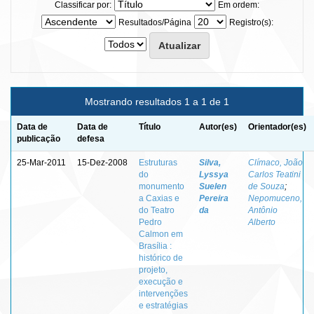
Classificar por:
Em ordem:
Resultados/Página
Registro(s):
Mostrando resultados 1 a 1 de 1
Data de
Data de
Título
Autor(es)
Orientador(es)
publicação
defesa
25-Mar-2011
15-Dez-2008
Estruturas
Silva,
Clímaco, João
do
Lyssya
Carlos Teatini
monumento
Suelen
de Souza
;
a Caxias e
Pereira
Nepomuceno,
do Teatro
da
Antônio
Pedro
Alberto
Calmon em
Brasília :
histórico de
projeto,
execução e
intervenções
e estratégias