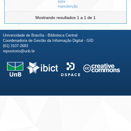
para
manutenção
Mostrando resultados 1 a 1 de 1
Universidade de Brasília - Biblioteca Central
Coordenadoria de Gestão da Informação Digital - GID
(61) 3107-2683
repositorio@unb.br
Fale conosco
Sobre