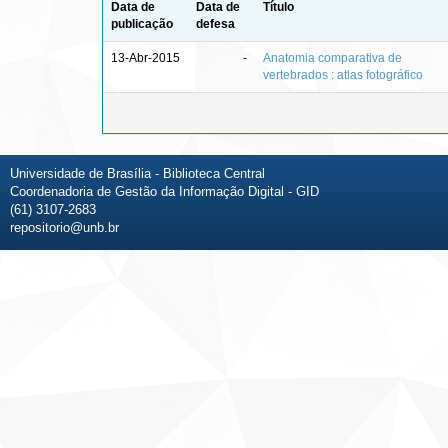
Data de
Data de
Título
publicação
defesa
13-Abr-2015
-
Anatomia comparativa de
vertebrados : atlas fotográfico
Universidade de Brasília - Biblioteca Central
Coordenadoria de Gestão da Informação Digital - GID
(61) 3107-2683
repositorio@unb.br