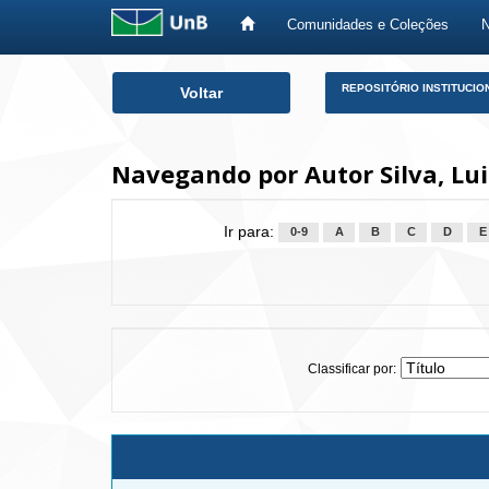
Comunidades e Coleções
Skip
REPOSITÓRIO INSTITUCIO
Voltar
navigation
Navegando por Autor Silva, Lu
Ir para:
0-9
A
B
C
D
E
Classificar por: