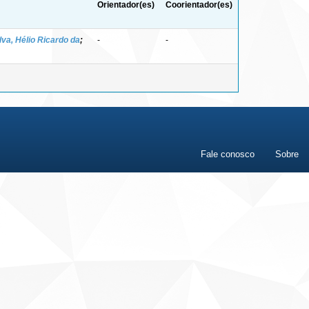
Orientador(es)
Coorientador(es)
lva, Hélio Ricardo da
;
-
-
Fale conosco
Sobre