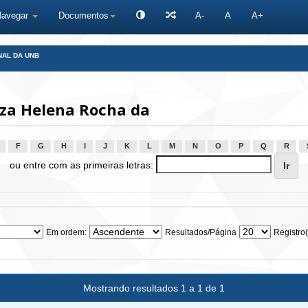
Navegar
Documentos
A-
A
A+
NAL DA UNB
iza Helena Rocha da
F
G
H
I
J
K
L
M
N
O
P
Q
R
ou entre com as primeiras letras:
Em ordem:
Resultados/Página
Registro(
Mostrando resultados 1 a 1 de 1