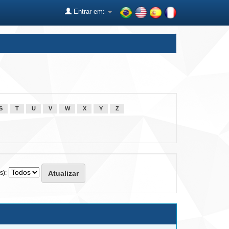
Entrar em:
S
T
U
V
W
X
Y
Z
s):