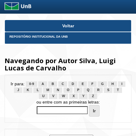
Skip
Voltar
navigation
REPOSITÓRIO INSTITUCIONAL DA UNB
Navegando por Autor Silva, Luigi
Lucas de Carvalho
Ir para:
0-9
A
B
C
D
E
F
G
H
I
J
K
L
M
N
O
P
Q
R
S
T
U
V
W
X
Y
Z
ou entre com as primeiras letras: