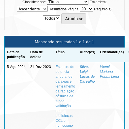
Classificar por:
Em ordem:
Resultados/Página
Registro(s):
Mostrando resultados 1 a 1 de 1
Data de
Data de
Título
Autor(es)
Orientador(es)
publicação
defesa
5-Ago-2024
21-Dez-2023
Espectro de
Silva,
Vitenti,
potência
Luigi
Mariana
angular de
Lucas de
Penna Lima
galáxias e
Carvalho
lenteamento
da radiação
cósmica de
fundo:
validação
das
bibliotecas
CCL e
numcosmo