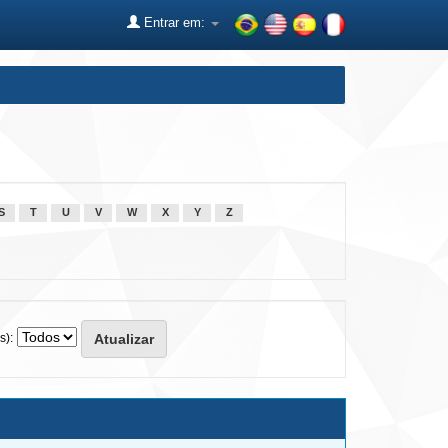
Entrar em:
S
T
U
V
W
X
Y
Z
s):