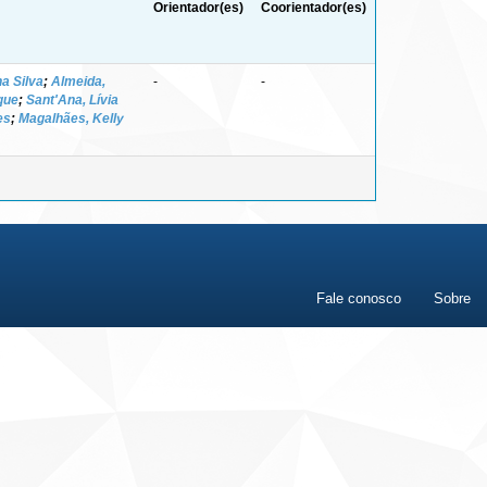
Orientador(es)
Coorientador(es)
na Silva
;
Almeida,
-
-
que
;
Sant'Ana, Lívia
es
;
Magalhães, Kelly
Fale conosco
Sobre