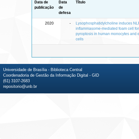
Data de
Data
Título
publicação
de
defesa
2020
-
Lysophosphatidylcholine induces N
inflammasome-mediated foam cell fo
pyroptosis in human monocytes and e
cells
Universidade de Brasília - Biblioteca Central
Coordenadoria de Gestão da Informação Digital - GID
(61) 3107-2683
repositorio@unb.br