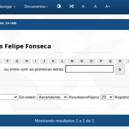
Navegar
Documentos
A-
A
A+
NAL DA UNB
s Felipe Fonseca
F
G
H
I
J
K
L
M
N
O
P
Q
R
ou entre com as primeiras letras:
Em ordem:
Resultados/Página
Registro(
Mostrando resultados 1 a 1 de 1