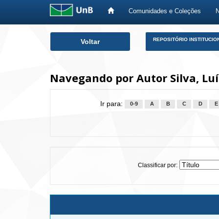
Comunidades e Coleções
Skip
REPOSITÓRIO INSTITUCIO
Voltar
navigation
Navegando por Autor Silva, Luí
Ir para:
0-9
A
B
C
D
E
Classificar por: