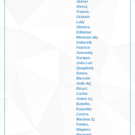
Jeeser
Alves
;
Franco,
Octavio
Luiz
;
Oliveira,
Edilamar
Menezes de
;
Voltarelli,
Fabricio
Azevedo
;
Durigan,
João Luiz
Quagliotti
;
Sousa,
Marcelo
Valle de
;
Ricart,
Carlos
André O.
;
Botelho,
Katyelle
;
Castro,
Mariana S
;
Fontes,
Wagner
;
Marqueti,