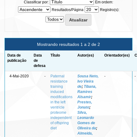
Classificar por:
Em ordem:
Resultados/Página
Registro(s):
Mostrando resultados 1 a 2 de 2
Data de
Data
Título
Autor(es)
Orientador(es)
C
publicação
de
defesa
4-Mai-2020
-
Paternal
Sousa Neto,
-
-
resistance
Ivo Vieira
training
de
;
Tibana,
induced
Ramires
modifications
Alsamir
;
in the left
Prestes,
ventricle
Jonato
;
proteome
Silva,
independent
Leonardo
of offspring
Gomes de
diet
Oliveira da
;
Almeida,