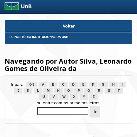
Skip
Voltar
navigation
REPOSITÓRIO INSTITUCIONAL DA UNB
Navegando por Autor Silva, Leonardo
Gomes de Oliveira da
Ir para:
0-9
A
B
C
D
E
F
G
H
I
J
K
L
M
N
O
P
Q
R
S
T
U
V
W
X
Y
Z
ou entre com as primeiras letras: