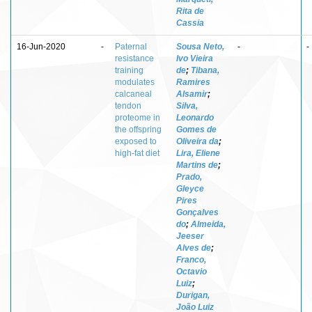
Rita de
Cassia
16-Jun-2020
-
Paternal
Sousa Neto,
-
-
resistance
Ivo Vieira
training
de
;
Tibana,
modulates
Ramires
calcaneal
Alsamir
;
tendon
Silva,
proteome in
Leonardo
the offspring
Gomes de
exposed to
Oliveira da
;
high-fat diet
Lira, Eliene
Martins de
;
Prado,
Gleyce
Pires
Gonçalves
do
;
Almeida,
Jeeser
Alves de
;
Franco,
Octavio
Luiz
;
Durigan,
João Luiz