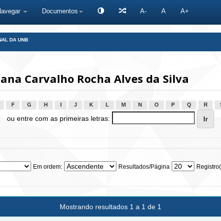
Navegar
Documentos
A-
A
A+
NAL DA UNB
iana Carvalho Rocha Alves da Silva
F
G
H
I
J
K
L
M
N
O
P
Q
R
ou entre com as primeiras letras:
Em ordem:
Resultados/Página
Registro(
Mostrando resultados 1 a 1 de 1