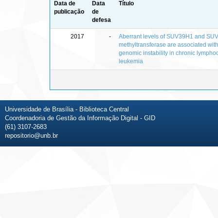
Data de
Data
Título
publicação
de
defesa
2017
-
Aberrant levels of SUV39H1 and S
methyltransferase are associated wit
genomic instability in chronic lymphoc
leukemia
Universidade de Brasília - Biblioteca Central
Coordenadoria de Gestão da Informação Digital - GID
(61) 3107-2683
repositorio@unb.br