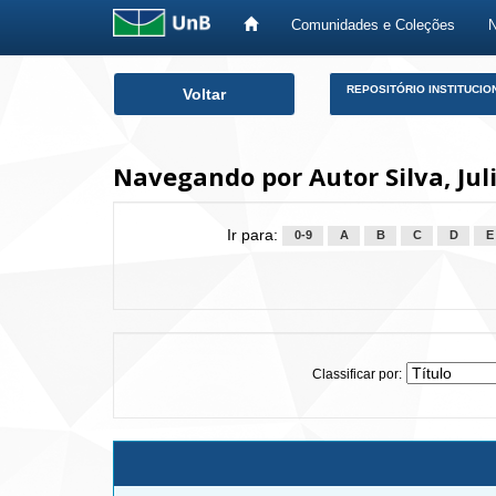
Comunidades e Coleções
Skip
REPOSITÓRIO INSTITUCIO
Voltar
navigation
Navegando por Autor Silva, Jul
Ir para:
0-9
A
B
C
D
E
Classificar por: