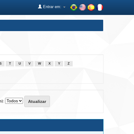
Entrar em:
S
T
U
V
W
X
Y
Z
s):