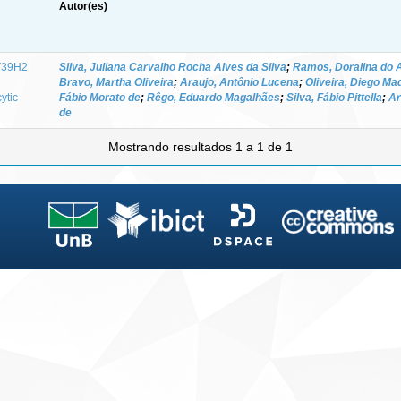
Autor(es)
UV39H2
Silva, Juliana Carvalho Rocha Alves da Silva
;
Ramos, Doralina do 
h
Bravo, Martha Oliveira
;
Araujo, Antônio Lucena
;
Oliveira, Diego Ma
ytic
Fábio Morato de
;
Rêgo, Eduardo Magalhães
;
Silva, Fábio Pittella
;
Ar
de
Mostrando resultados 1 a 1 de 1