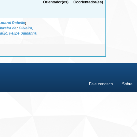
Orientador(es)
Coorientador(es)
Amaral Rabello
;
-
-
dureira de
;
Oliveira,
aújo, Felipe Saldanha
Fale conosco
Sobre