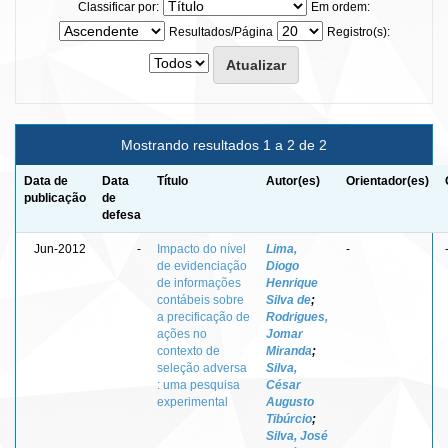
Classificar por:
Em ordem:
Resultados/Página
Registro(s):
Mostrando resultados 1 a 2 de 2
Data de
Data
Título
Autor(es)
Orientador(es)
publicação
de
defesa
Jun-2012
-
Impacto do nível
Lima,
-
de evidenciação
Diogo
de informações
Henrique
contábeis sobre
Silva de
;
a precificação de
Rodrigues,
ações no
Jomar
contexto de
Miranda
;
seleção adversa
Silva,
: uma pesquisa
César
experimental
Augusto
Tibúrcio
;
Silva, José