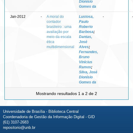
Dionísio
Gomes da
Jan-2012
-
A moral do
Lustosa,
-
contador
Paulo
brasileiro : uma
Roberto
avaliação por
Barbosa
;
meio da escala
Dantas,
ética
José
multidimensional
Alves
;
Fernandes,
Bruno
Vinícius
Ramos
;
Silva, José
Dionísio
Gomes da
Mostrando resultados 1 a 2 de 2
Universidade de Brasília - Biblioteca Central
Coordenadoria de Gestão da Informação Digital - GID
(61) 3107-2683
repositorio@unb.br