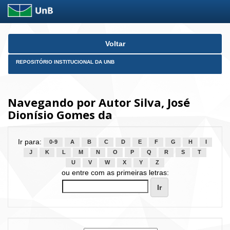
Skip
Voltar
navigation
REPOSITÓRIO INSTITUCIONAL DA UNB
Navegando por Autor Silva, José
Dionísio Gomes da
Ir para:
0-9
A
B
C
D
E
F
G
H
I
J
K
L
M
N
O
P
Q
R
S
T
U
V
W
X
Y
Z
ou entre com as primeiras letras: