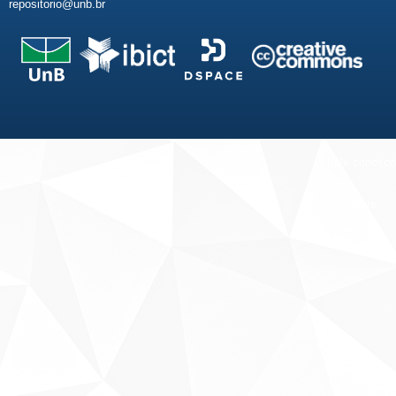
repositorio@unb.br
Fale conosco
Sobre