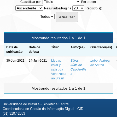
Classificar por:
Em ordem:
Resultados/Página
Registro(s):
Mostrando resultados 1 a 1 de 1
Data de
Data de
Título
Autor(es)
Orientador(es)
publicação
defesa
30-Jun-2021
24-Jun-2021
Llegar,
Silva,
Lobo, Andréa
estar y
Júlia de
de Souza
salir : da
Capdeville
Venezuela
e
ao Brasil
Mostrando resultados 1 a 1 de 1
Universidade de Brasília - Biblioteca Central
Coordenadoria de Gestão da Informação Digital - GID
(61) 3107-2683