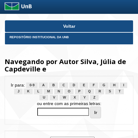
Skip
Voltar
navigation
REPOSITÓRIO INSTITUCIONAL DA UNB
Navegando por Autor Silva, Júlia de
Capdeville e
Ir para:
0-9
A
B
C
D
E
F
G
H
I
J
K
L
M
N
O
P
Q
R
S
T
U
V
W
X
Y
Z
ou entre com as primeiras letras: