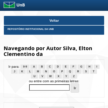
Skip
Voltar
navigation
REPOSITÓRIO INSTITUCIONAL DA UNB
Navegando por Autor Silva, Elton
Clementino da
Ir para:
0-9
A
B
C
D
E
F
G
H
I
J
K
L
M
N
O
P
Q
R
S
T
U
V
W
X
Y
Z
ou entre com as primeiras letras: