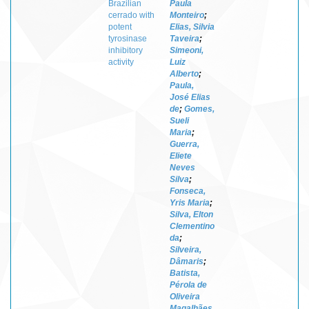
Brazilian
Paula
cerrado with
Monteiro
;
potent
Elias, Silvia
tyrosinase
Taveira
;
inhibitory
Simeoni,
activity
Luiz
Alberto
;
Paula,
José Elias
de
;
Gomes,
Sueli
Maria
;
Guerra,
Eliete
Neves
Silva
;
Fonseca,
Yris Maria
;
Silva, Elton
Clementino
da
;
Silveira,
Dâmaris
;
Batista,
Pérola de
Oliveira
Magalhães