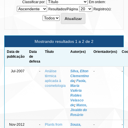
Classificar por:
Em ordem:
Resultados/Página
Registro(s):
Mostrando resultados 1 a 2 de 2
Data de
Data
Título
Autor(es)
Orientador(es)
Coo
publicação
de
defesa
Jul-2007
-
Análise
Silva, Elton
-
-
térmica
Clementino
aplicada à
da
;
Paola,
cosmetologia
Maria
Valéria
Robles
Velasco
de
;
Matos,
Jivaldo do
Rosário
Nov-2012
-
Plants from
Souza,
-
-