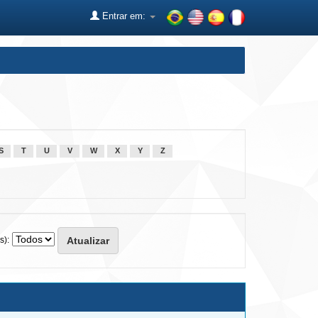
Entrar em:
S
T
U
V
W
X
Y
Z
s):