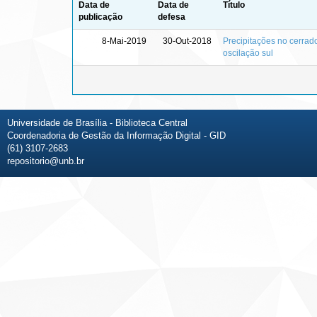
Data de
Data de
Título
publicação
defesa
8-Mai-2019
30-Out-2018
Precipitações no cerrado
oscilação sul
Universidade de Brasília - Biblioteca Central
Coordenadoria de Gestão da Informação Digital - GID
(61) 3107-2683
repositorio@unb.br