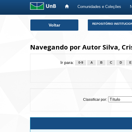
Comunidades e Coleções
Skip
REPOSITÓRIO INSTITUCIO
Voltar
navigation
Navegando por Autor Silva, Cri
Ir para:
0-9
A
B
C
D
E
Classificar por: