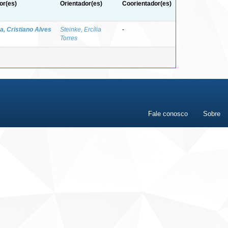
or(es)
Orientador(es)
Coorientador(es)
va, Cristiano Alves
Steinke, Ercília
-
Torres
Fale conosco
Sobre