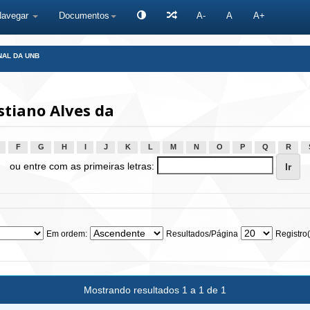
Navegar
Documentos
A-
A
A+
NAL DA UNB
stiano Alves da
F
G
H
I
J
K
L
M
N
O
P
Q
R
ou entre com as primeiras letras:
Em ordem:
Resultados/Página
Registro(
Mostrando resultados 1 a 1 de 1