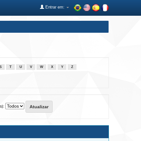
Entrar em:
S
T
U
V
W
X
Y
Z
s):