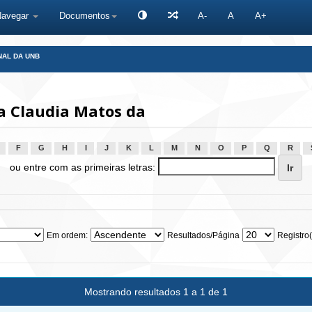
Navegar
Documentos
A-
A
A+
NAL DA UNB
a Claudia Matos da
F
G
H
I
J
K
L
M
N
O
P
Q
R
ou entre com as primeiras letras:
Em ordem:
Resultados/Página
Registro(
Mostrando resultados 1 a 1 de 1