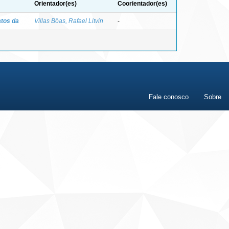
Orientador(es)
Coorientador(es)
atos da
Villas Bôas, Rafael Litvin
-
Fale conosco
Sobre