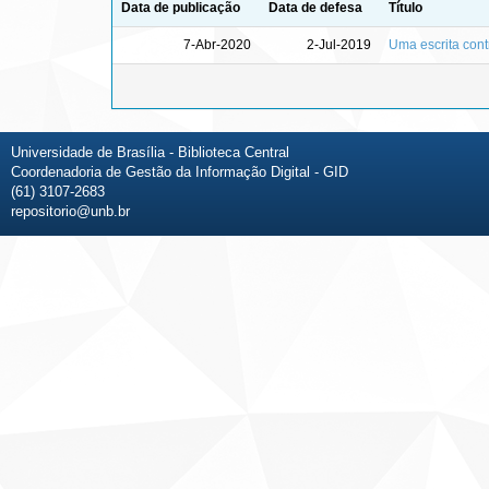
Data de publicação
Data de defesa
Título
7-Abr-2020
2-Jul-2019
Uma escrita cont
Universidade de Brasília - Biblioteca Central
Coordenadoria de Gestão da Informação Digital - GID
(61) 3107-2683
repositorio@unb.br