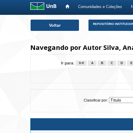
Comunidades e Coleções
Skip
REPOSITÓRIO INSTITUCIO
Voltar
navigation
Navegando por Autor Silva, An
Ir para:
0-9
A
B
C
D
E
Classificar por: