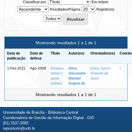
Classificar por:
Em ordem:
Resultados/Página
Registro(s):
Mostrando resultados 1 a 1 de 1
Data de
Data de
Título
Autor(es)
Orientador(es)
Coorie
publicação
defesa
1-Fev-2011
Ago-2009
Ensaios
Silva,
Ellery Junior,
-
sobre o
Alexandre
Roberto de
gasto
Manoel
Goes
público
Angelo da
Mostrando resultados 1 a 1 de 1
Universidade de Brasília - Biblioteca Central
Coordenadoria de Gestão da Informação Digital - GID
(61) 3107-2683
repositorio@unb.br