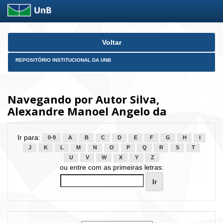
Skip
Voltar
navigation
REPOSITÓRIO INSTITUCIONAL DA UNB
Navegando por Autor Silva,
Alexandre Manoel Angelo da
Ir para:
0-9
A
B
C
D
E
F
G
H
I
J
K
L
M
N
O
P
Q
R
S
T
U
V
W
X
Y
Z
ou entre com as primeiras letras: