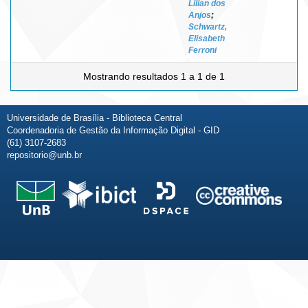
Lilian dos
Anjos
;
Schwartz,
Elisabeth
Ferroni
Mostrando resultados 1 a 1 de 1
Universidade de Brasília - Biblioteca Central
Coordenadoria de Gestão da Informação Digital - GID
(61) 3107-2683
repositorio@unb.br
Fale conosco