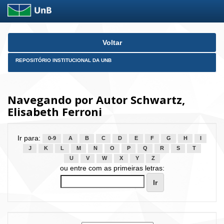
Skip
Voltar
navigation
REPOSITÓRIO INSTITUCIONAL DA UNB
Navegando por Autor Schwartz,
Elisabeth Ferroni
Ir para:
0-9
A
B
C
D
E
F
G
H
I
J
K
L
M
N
O
P
Q
R
S
T
U
V
W
X
Y
Z
ou entre com as primeiras letras: