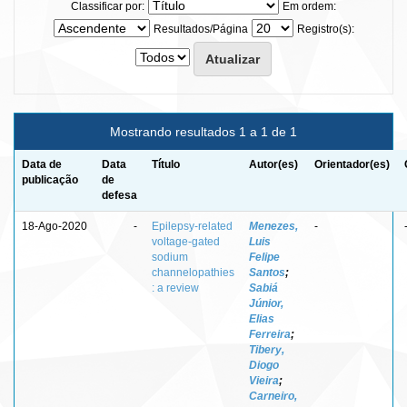
Classificar por:
Em ordem:
Resultados/Página
Registro(s):
Mostrando resultados 1 a 1 de 1
Data de
Data
Título
Autor(es)
Orientador(es)
publicação
de
defesa
18-Ago-2020
-
Epilepsy-related
Menezes,
-
voltage-gated
Luis
sodium
Felipe
channelopathies
Santos
;
: a review
Sabiá
Júnior,
Elias
Ferreira
;
Tibery,
Diogo
Vieira
;
Carneiro,