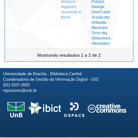
reservoir-
França,
triggered
George
seismicity in
Sand Leão
Brazil
Araújo de
;
Holanda,
Maristela
Terto de
;
Gonçalves,
Alexandro
Mostrando resultados 1 a 2 de 2
Universidade de Brasília - Biblioteca Central
Coordenadoria de Gestão da Informação Digital - GID
(61) 3107-2683
repositorio@unb.br