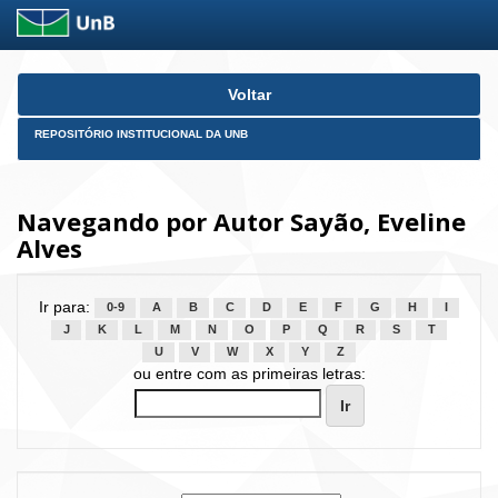
Skip
Voltar
navigation
REPOSITÓRIO INSTITUCIONAL DA UNB
Navegando por Autor Sayão, Eveline
Alves
Ir para:
0-9
A
B
C
D
E
F
G
H
I
J
K
L
M
N
O
P
Q
R
S
T
U
V
W
X
Y
Z
ou entre com as primeiras letras: