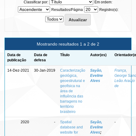
Classificar por:
Em ordem:
Resultados/Página
Registro(s):
Mostrando resultados 1 a 2 de 2
Data de
Data de
Título
Autor(es)
Orientador(
publicação
defesa
14-Dez-2021
30-Jan-2019
Caracterização
Sayão,
França,
geológica,
Eveline
George San
geoestrutural e
Alves
Leão Araújo
geofísica na
de
área de
influência das
barragens no
território
brasileiro
2020
-
Spatial
Sayão,
-
database and
Eveline
website for
Alves
;